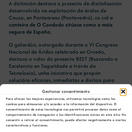
A distinción destaca o proxecto de dixitalización
desenvolvido na explotación de áridos de
Couso, en Ponteareas (Pontevedra), co cal
a
canteira de O Condado sitúase como a máis
segura de España
.
O galardón, outorgado durante o VI Congreso
Nacional de Áridos celebrado en Oviedo,
destaca o valor do proxecto BEST (Buscando a
Excelencia en Seguridade a través da
Tecnoloxía), unha iniciativa que propón
solucións eficaces, inmediatas e dixitais para
unha industria historicamente analóxica na súa
Gestionar consentimiento
xestión e onde os desafíos na prevención dos
Para ofrecer las mejores experiencias, utilizamos tecnologías como las
riscos laborais son máximos polas
cookies para almacenar y/o acceder a la información del dispositivo. El
características das operacións que se
consentimiento de estas tecnologías nos permitirá procesar datos como el
desenvolven.
comportamiento de navegación o las identificaciones únicas en este sitio. No
consentir o retirar el consentimiento, puede afectar negativamente a ciertas
características y funciones.
BEST trátase dun compendio de aplicacións