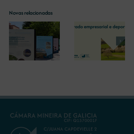
Novas relacionadas
A COMG reúne a
A OIPE e o
dous líderes
CRETUS
a
empresarias con
presentan as
ón
motivo do seu
últimas
Centenario para
innovacións en
debater sobre o
restauración
futuro do rural
ambiental para a
galego
minaría galega