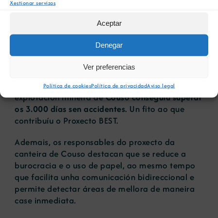
Xestionar servizos
dixitais integradas entre si e onde cada unha
delas responde a obxectivos diferentes: que
Aceptar
cada traballador realice evaluacións
preliminares de riscos para cada unha das
Denegar
tarefas, levar a cabo inspeccións periódicas,
realizar un feedback continuo, etc.
Ver preferencias
Baixo o lema “Elixe Seguridade. Elixe Vida”, a
Política de cookies
Política de privacidad
Aviso legal
explotación mineira de
Couso conseguiu superar
os 3.000 días sen accidentes
. Un fito ao que
contribuíu o Proxecto BEST.
Ademais, os responsables do proxecto da
canteira de Couso destacan que se reduce a
burocracia e o uso de papel, ao mesmo tempo
que facilita unha comunicación bidireccional e
permite detectar áreas de mellora de maneira
case inmediata.