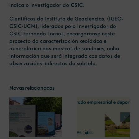
indica o investigador do CSIC.
Científicos do Instituto de Geociencias, (IGEO-
CSIC-UCM), liderados polo investigador do
CSIC Fernando Tornos, encargaranse neste
proxecto da caracterización xeolóxica e
mineralóxica das mostras de sondaxes, unha
información que será integrada cos datos de
observacións indirectas do subsolo.
Novas relacionadas
A COMG reúne a
A OIPE e o
dous líderes
CRETUS
a
empresarias con
presentan as
ón
motivo do seu
últimas
Centenario para
innovacións en
debater sobre o
restauración