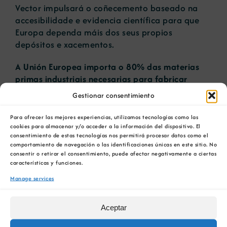
Vector impulsará o coñecemento baseado na
accesibilidade e evidencia científica para que
Europa dependa máis dos seus propios
depósitos e xacementos.
A Unión Europea importa o 80% das materias
primas industriais necesarias para fabricar
tecnoloxías dixitais.
Só o 1% das materias
Gestionar consentimiento
primas empregadas en enerxía eólica e o 2%
das utilizadas en robótica proveñen da
Para ofrecer las mejores experiencias, utilizamos tecnologías como las
produción na UE.
cookies para almacenar y/o acceder a la información del dispositivo. El
consentimiento de estas tecnologías nos permitirá procesar datos como el
comportamiento de navegación o las identificaciones únicas en este sitio. No
“Proporcionar esta produción europea axudaría
consentir o retirar el consentimiento, puede afectar negativamente a ciertas
a fortalecer as cadeas de valor estratéxicas e
características y funciones.
industriais, así como proporcionar directrices
Manage services
para un abastecemento de metais máis
sostible”, explica Carbonell.
Aceptar
O proxecto desenvolverá un conxunto de