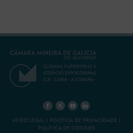
futuro do rural
ambiental para a
galego
minaría galega
AVISO LEGAL
|
POLÍTICA DE PRIVACIDADE
|
POLÍTICA DE COOKIES