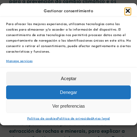
para a prevención do cambio climático e os
seus efectos negativos.
Gestionar consentimiento
Explicarase a necesidade de continuar
Para ofrecer las mejores experiencias, utilizamos tecnologías como las
producindo materias primas dun xeito sostible e
cookies para almacenar y/o acceder a la información del dispositivo. El
consentimiento de estas tecnologías nos permitirá procesar datos como el
as numerosas formas polas que esta industria
comportamiento de navegación o las identificaciones únicas en este sitio. No
contribúe á loita contra o cambio climático,
consentir o retirar el consentimiento, puede afectar negativamente a ciertas
para lograr un planeta neutro en carbono e
características y funciones.
resistente ao clima en 2050. Un enfoque
Manage services
internacional permitirá explicar ao público esta
contribución, tan descoñecida como importante,
Aceptar
para lograr alcanzar os obxectivos de
descarbonización fixados.
Denegar
Os organizadores da COP25 seleccionaron,
Ver preferencias
entre outras, esta iniciativa, entre as máis de
1.500 solicitudes presentadas, o que o converte
Política de cookies
Política de privacidad
Aviso legal
nunha oportunidade para a industria da
extracción de rochas e minerais, para explicar a