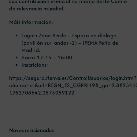
súa contribución esencial no marco deste Cumio
de relevancia mundial.
Máis información:
Lugar: Zona Verde – Espazo de diálogo
(pavillón sur, andar -1) – IFEMA Feria de
Madrid.
Hora: 17:15 – 18:00
Inscricións:
https://seguro.ifema.es/ControlUsuarios/login.htm?
idioma=es&url=REGN_ES_CGPRI19&_ga=2.882541
1762708642.1575059122
Novas relacionadas