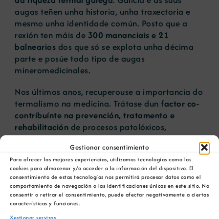
augas teñen unha historia, unha traxectoria e
mesmo unha identidade común. Posto que a
rexión ten máis de
300 mananciais e 21
balnearios
dos que só se explota unha décima
parte e posúe todo tipo de augas
mineromedicinales.
Nos últimos anos, recuperouse a importancia do
termalismo na medicina. Trátase dun f
actor co-
contribuínte na prevención, tratamento e
rehabilitación
de procesos patolóxicos,
patoloxías respiratorias, enfermidades
Gestionar consentimiento
progresivas ou envellecemento da poboación.
Para ofrecer las mejores experiencias, utilizamos tecnologías como las
cookies para almacenar y/o acceder a la información del dispositivo. El
A auga é o epicentro da xeografía galega, por
consentimiento de estas tecnologías nos permitirá procesar datos como el
iso a Consellería de Educación, Universidade e
comportamiento de navegación o las identificaciones únicas en este sitio. No
Formación Profesional apoia a introdución deste
consentir o retirar el consentimiento, puede afectar negativamente a ciertas
características y funciones.
libro á guía docente dos últimos cursos de
Primaria e os primeiros da ESO. Así, estes
Xestionar servizos