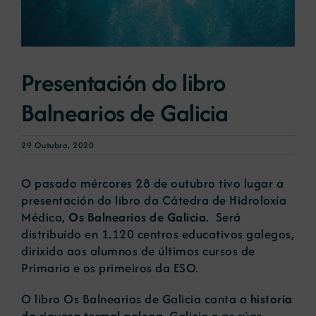
Novas
Presentación do libro
Portal de emprego
Balnearios de Galicia
Contacto
29 Outubro, 2020
O pasado mércores 28 de outubro tivo lugar a
presentación do libro da Cátedra de Hidroloxía
Médica,
Os Balnearios de Galicia
. Será
distribuído en 1.120 centros educativos galegos,
dirixido aos alumnos de últimos cursos de
Primaria e os primeiros da ESO.
O libro Os Balnearios de Galicia conta a
historia
da riqueza termal galega
. Galicia e as súas