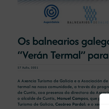
Os balnearios galeg
“Verán Termal” para
27 Xullo, 2021
A Axencia Turismo de Galicia e a Asociación d
termal na nosa comunidade, a través do progr
de Cuntis, coa presenza da directora da Axenci
o alcalde de Cuntis,
Manuel Campos
, que pres
Turismo de Galicia,
Cesáreo Pardal
; e o xerent