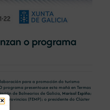
lanzan o programa
colaboración para a promoción do turismo
. O programa presentouse esta mañá en Termas
iación de Balnearios de Galicia,
Marisol Espiño
;
s y Provincias (FEMP); o presidente do Clúster