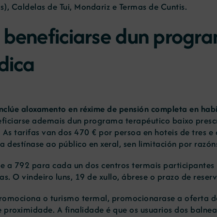
), Caldelas de Tui, Mondariz e Termas de Cuntis.
 beneficiarse dun progra
dica
Inclúe aloxamento en réxime de pensión completa en hab
eficiarse ademais dun programa terapéutico baixo presc
 As tarifas van dos 470 € por persoa en hoteis de tres e 
ta destínase ao público en xeral, sen limitación por razó
 a 792 para cada un dos centros termais participantes
. O vindeiro luns, 19 de xullo, ábrese o prazo de reser
promociona o turismo termal, promocionarase a oferta d
 proximidade. A finalidade é que os usuarios dos balne