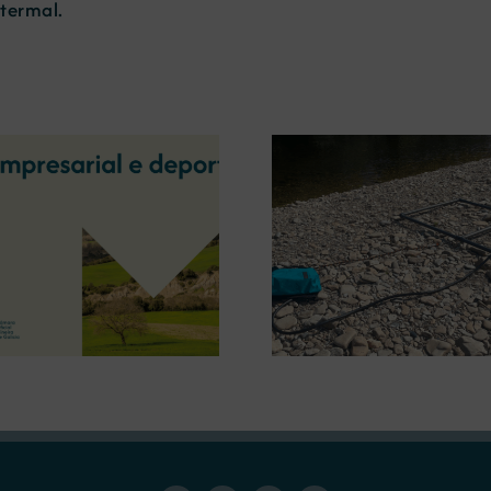
termal.
A OIPE e o CRETUS
presentan as últimas
A COMG inau
innovacións en restauración
Ourense a ex
ambiental para a minaría
‘Tesouros da
galega