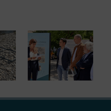
gura en
A COMG leva a Vigo a
posición
exposición ‘Tesouros da terra’
 terra’