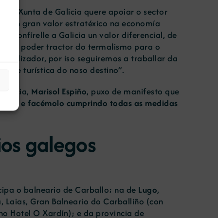
ón, a Xunta de Galicia quere apoiar o sector
e cun gran valor estratéxico na economía
al confírelle a Galicia un valor diferencial, de
 gran poder tractor do termalismo para o
onalizador, por iso seguiremos a traballar da
ade turística do noso destino”.
Galicia,
Marisol Espiño
, puxo de manifesto que
aballar e facémolo cumprindo todas as medidas
ios galegos
cipa o balneario de Carballo; na de
Lugo
,
a, Laias, Gran Balneario do Carballiño (con
o Hotel O Xardín); e da provincia de