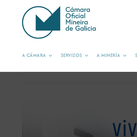
Skip
to
content
A CÁMARA
SERVIZOS
A MINERÍA
View
Larger
Image