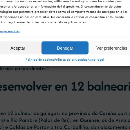
a ofrecer las mejores experiencias, utilizamos tecnologías como las cookies para
las restricións derivadas da pandemia
. Ante esta situaci
acenar y/o acceder a la información del dispositivo. El consentimiento de estas
nologías nos permitirá procesar datos como el comportamiento de navegación o las
de
, como un referente da
imaxe de Galicia a nivel global
ntificaciones únicas en este sitio. No consentir o retirar el consentimiento, puede
alicia,
Nava Castro
, destacou que “a oferta turística term
ctar negativamente a ciertas características y funciones.
icou que “desde o Goberno galego somos conscientes do
age services
os, especialmente grazas ao seu gran impacto desestaci
e permitan seguir avanzando na mellora da competitivid
Aceptar
Denegar
Ver preferencias
tor termal, a presidenta da Asociación de Balnearios de 
Política de cookies
Política de privacidad
Aviso legal
 termal líder en España, con 21 balnearios. Volvemos tr
e aos nosos clientes
”.
senvolver en 12 balnear
en 12 balnearios galegos: na provincia da
Coruña
parti
) e Río Pambre (Palas de Rei); en
Ourense
, os de Arnoi
) e Caldas de Partovia (no Carballiño, con aloxamento n