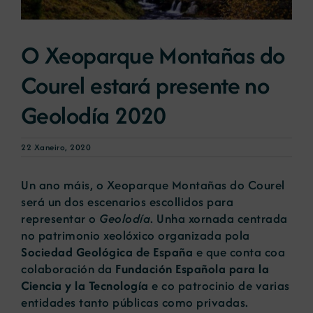
Novas
O Xeoparque Montañas do
Courel estará presente no
Portal de emprego
Geolodía 2020
Contacto
22 Xaneiro, 2020
Un ano máis, o Xeoparque Montañas do Courel
será un dos escenarios escollidos para
representar o
Geolodía
. Unha xornada centrada
no patrimonio xeolóxico organizada pola
Sociedad Geológica de España
e que conta coa
colaboración da
Fundación Española para la
Ciencia y la Tecnología
e co patrocinio de varias
entidades tanto públicas como privadas.