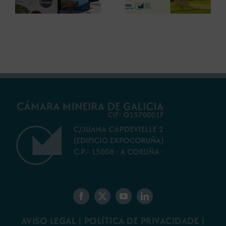
debater sobre o
restauración
futuro do rural
ambiental para a
galego
minaría galega
AVISO LEGAL
|
POLÍTICA DE PRIVACIDADE
|