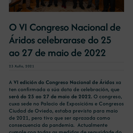
Novas
O VI Congreso Nacional de
Áridos celebrarase do 25
Portal de emprego
ao 27 de maio de 2022
Contacto
23 Xullo, 2021
A
VI edición do Congreso Nacional de Áridos
xa
ten confirmada a súa data de celebración, que
será do 25 ao 27 de maio de 2022.
O congreso,
cuxa sede no Palacio de Exposicións e Congresos
Ciudad de Oviedo, estaba previsto para maio
de 2021, pero tivo que ser aprazada como
consecuencia da pandemia. Actualmente
cumple con todas as medidas de seguridade do