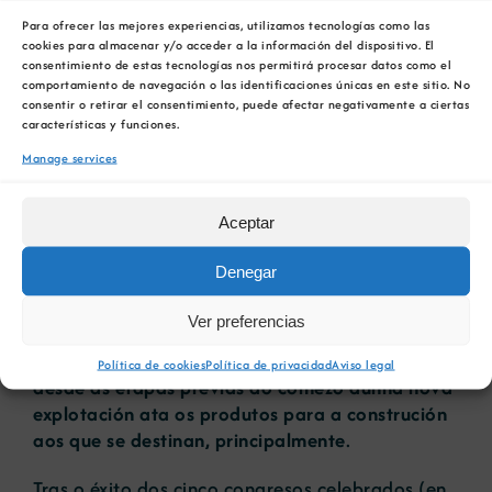
existente é que xa se vendeu o 50% da
Para ofrecer las mejores experiencias, utilizamos tecnologías como las
exposición comercial en escasas semanas”,
cookies para almacenar y/o acceder a la información del dispositivo. El
consentimiento de estas tecnologías nos permitirá procesar datos como el
asegura Ramón Ruberte Auré, presidente da
comportamiento de navegación o las identificaciones únicas en este sitio. No
FDA.
consentir o retirar el consentimiento, puede afectar negativamente a ciertas
características y funciones.
O VI Congreso está creado como un foro da
Manage services
máxima actualidade dirixido fundamentalmente
a empresarios e profesionais – científicos e
Aceptar
técnicos – relacionados co sector dos áridos,
onde poidan resaltarse as liñas mestras de
Denegar
futuro para esta industria extractiva básica para
a sociedade. As áreas temáticas que se incluirán
Ver preferencias
no Congreso recollerán
todos os ámbitos de
actividade relacionados co sector dos áridos,
Política de cookies
Política de privacidad
Aviso legal
desde as etapas previas ao comezo dunha nova
explotación ata os produtos para a construción
aos que se destinan, principalmente
.
Tras o éxito dos cinco congresos celebrados (en