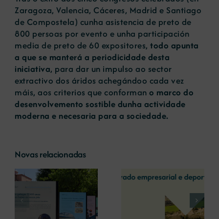
Zaragoza, Valencia, Cáceres, Madrid e Santiago
de Compostela) cunha asistencia de preto de
800 persoas por evento e unha participación
media de preto de 60 expositores,
todo apunta
a que se manterá a periodicidade desta
iniciativa
, para dar un impulso ao sector
extractivo dos áridos achegándoo cada vez
máis, aos criterios que conforman
o marco do
desenvolvemento sostible dunha actividade
moderna e necesaria para a sociedade.
Novas relacionadas
A COMG reúne a
A OIPE e o
dous líderes
CRETUS
a
empresarias con
presentan as
ón
motivo do seu
últimas
Centenario para
innovacións en