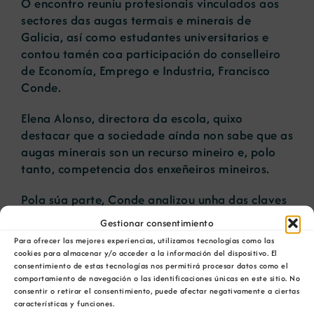
O encontro reuniu profesionais vinculados aos
sectores das augas termais e minerais de
Galicia, así como estudantes universitarios e
contou tamén coa participación do conselleiro
de Economía, Emprego e Industria, Francisco
Conde.
Elena Alonso, directora da escola, quixo
destacar que a sociedade aínda non sabe que as
augas minerais son un recurso mineiro e, polo
tanto, competencia dos enxeñeiros mineiros.
Pola súa parte, Conde analizou unha das claves
para o desenvolvemento do sector: a
Gestionar consentimiento
transferencia de coñecemento da universidade
Para ofrecer las mejores experiencias, utilizamos tecnologías como las
ás empresas. Tamén mencionou o
cookies para almacenar y/o acceder a la información del dispositivo. El
desenvolvemento da Lei de uso lúdico das
consentimiento de estas tecnologías nos permitirá procesar datos como el
comportamiento de navegación o las identificaciones únicas en este sitio. No
augas termais que atraerá a máis usuarios para
consentir o retirar el consentimiento, puede afectar negativamente a ciertas
aproveitar o potencial da riqueza termal
características y funciones.