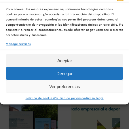
de Pedra Natural
que se desenvolverá no
IES
Para ofrecer las mejores experiencias, utilizamos tecnologías como las
Ribeira do Louro
a partir do próximo curso.
cookies para almacenar y/o acceder a la información del dispositivo. El
consentimiento de estas tecnologías nos permitirá procesar datos como el
Este ciclo é unha
formación pioneira en Galicia
,
comportamiento de navegación o las identificaciones únicas en este sitio. No
consentir o retirar el consentimiento, puede afectar negativamente a ciertas
impulsada pola Xunta de Galicia e a Agrupación
características y funciones.
industrial do Granito. Un dos grandes atractivos
Manage services
desta opción académica, tanto para o
alumnado como para empresas, é a súa
modalidade dual, xa que fomenta a integración
Aceptar
laboral dos estudantes no sector da pedra
natural.
Denegar
Ver preferencias
Novas relacionadas
Política de cookies
Política de privacidad
Aviso legal
A COMG reúne a
A OIPE e o
dous líderes
CRETUS
a
empresarias con
presentan as
ón
motivo do seu
últimas