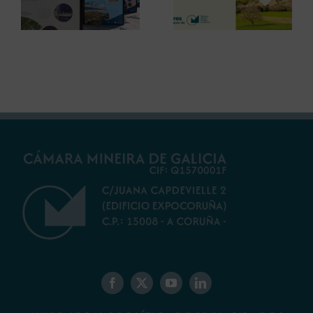
Centenario para
innovacións en
debater sobre o
restauración
futuro do rural
ambiental para a
galego
minaría galega