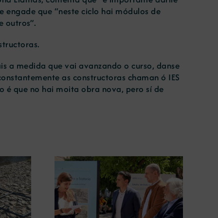
, e engade que “neste ciclo hai módulos de
e outros”.
structoras.
is a medida que vai avanzando o curso, danse
 constantemente as constructoras chaman ó IES
o é que no hai moita obra nova, pero sí de
gura en
A COMG leva a Vigo a
posición