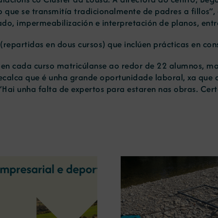
do que se transmitía tradicionalmente de padres a fillos”
do, impermeabilización e interpretación de planos, entr
(repartidas en dous cursos) que inclúen prácticas en con
n cada curso matricúlanse ao redor de 22 alumnos, ma
ecalca que é unha grande oportunidade laboral, xa que
Hai unha falta de expertos para estaren nas obras. Cert
A OIPE e o CRETUS
presentan as últimas
A COMG inau
innovacións en restauración
Ourense a ex