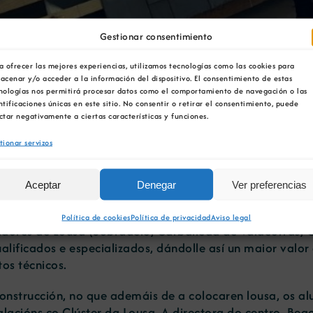
Gestionar consentimiento
a ofrecer las mejores experiencias, utilizamos tecnologías como las cookies para
acenar y/o acceder a la información del dispositivo. El consentimiento de estas
nologías nos permitirá procesar datos como el comportamiento de navegación o las
de lousa non cubre as s
ntificaciones únicas en este sitio. No consentir o retirar el consentimiento, puede
ctar negativamente a ciertas características y funciones.
n laboral
tionar servizos
Aceptar
Denegar
Ver preferencias
Política de cookies
Política de privacidad
Aviso legal
ores de Lousa (Sobradelo, Carballeda de Valdeorras, O
lificados e especializados, dándolle así un maior valor
os técnicos.
onstrucción, no que ademáis de a colocaren lousa, os a
lacións co Clúster da Lousa. A directora do centro, Be