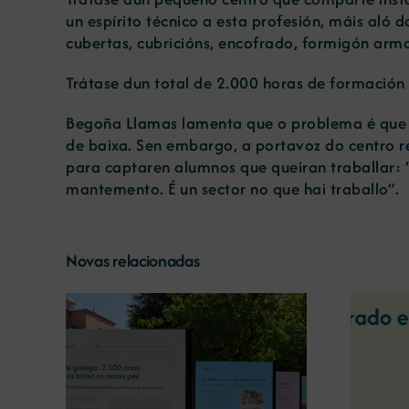
un espírito técnico a esta profesión, máis aló 
cubertas, cubricións, encofrado, formigón arma
Trátase dun total de 2.000 horas de formación 
Begoña Llamas lamenta que o problema é que e
de baixa. Sen embargo, a portavoz do centro r
para captaren alumnos que queiran traballar: “
mantemento. É un sector no que hai traballo”.
Novas relacionadas
A COMG reúne a dous
líderes empresarias con
o a
motivo do seu Centenario