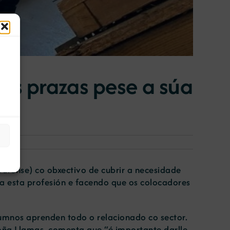
úas prazas pese a súa
urense) co obxectivo de cubrir a necesidade
 a esta profesión e facendo que os colocadores
lumnos aprenden todo o relacionado co sector.
goña Llamas, comenta que “é importante darlle