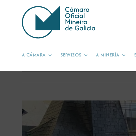
Skip
to
content
A CÁMARA
SERVIZOS
A MINERÍA
View
Larger
Image