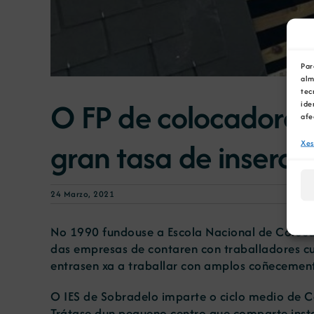
Par
alm
tec
O FP de colocadores 
ide
afe
gran tasa de inserció
Xes
24 Marzo, 2021
No 1990 fundouse a Escola Nacional de Colocad
das empresas de contaren con traballadores cua
entrasen xa a traballar con amplos coñecement
O IES de Sobradelo imparte o ciclo medio de C
Trátase dun pequeno centro que comparte insta