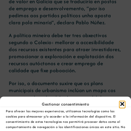
de valor en Galicia que se traduciría en postos
de emprego e desenvolvemento, “por iso
pedimos aos partidos políticos unha aposta
clara pola minaría”, declara Pablo Núñez.
A política mineira debe ter tres obxectivos
segundo o Colexio: mellorar a accesibilidade
dos recursos existentes para atraer investidores,
promocionar a exploración e explotación dos
recursos autóctonos e crear emprego de
calidade que fixe poboación.
Por iso, o documento suxire que os plans
municipais de urbanismo inclúan un mapa cos
recursos minerais existentes no municipio.
“Evitaríase así a esterilización dos recursos
Gestionar consentimiento
mineiros potenciais por outros usos do
Para ofrecer las mejores experiencias, utilizamos tecnologías como las
cookies para almacenar y/o acceder a la información del dispositivo. El
territorio”, sinala o delegado galego do ICOG.
consentimiento de estas tecnologías nos permitirá procesar datos como el
comportamiento de navegación o las identificaciones únicas en este sitio. No