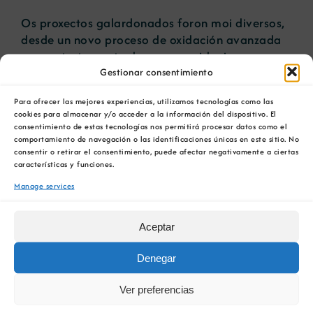
Os proxectos galardonados foron moi diversos,
desde un novo proceso de oxidación avanzada
para o tratamento de augas residuais
Gestionar consentimiento
procedentes da industria, ata un traballo sobre
a protección penal do auga en España e
Para ofrecer las mejores experiencias, utilizamos tecnologías como las
Portugal.
cookies para almacenar y/o acceder a la información del dispositivo. El
consentimiento de estas tecnologías nos permitirá procesar datos como el
No acto, a vicerreitora do campus de Ourense,
comportamiento de navegación o las identificaciones únicas en este sitio. No
Esther Blas, destacou que estes premios “dan
consentir o retirar el consentimiento, puede afectar negativamente a ciertas
características y funciones.
visibilidade ao noso campus e a nosa
colaboración próxima tanto con institucións
Manage services
coma empresas”.
Aceptar
Marcos Martón González, director xeral de
Viaqua, recalcou a importancia de poxar polo
Denegar
desenvolvemento do coñecemento e a súa
transferencia “nun momento no que a pandemia
Ver preferencias
puxo enriba da mesa máis que nunca a