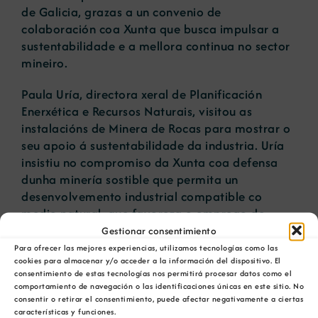
de Galicia, grazas a un convenio de
colaboración coa Xunta que busca impulsar a
sustentabilidade e a mellora continua no sector
mineiro.
Paula Uría, directora xeral de Planificación
Enerxética e Recursos Naturais, visitou as
instalacións de Minera de Rocas para mostrar o
seu apoio á sustentabilidade da industria. Uría
insistiu no compromiso da Xunta coa defensa
dunha minería sostible que permita un
desenvolvemento industrial compatible co
medio natural, que favoreza o emprego de
calidade e xere oportunidades económicas e
Gestionar consentimiento
sociais no rural.
Para ofrecer las mejores experiencias, utilizamos tecnologías como las
cookies para almacenar y/o acceder a la información del dispositivo. El
consentimiento de estas tecnologías nos permitirá procesar datos como el
A directora xeral destacou que outras dez
comportamiento de navegación o las identificaciones únicas en este sitio. No
empresas están a traballar tamén na
consentir o retirar el consentimiento, puede afectar negativamente a ciertas
implantación das normas UNE 22480 e 22470
características y funciones.