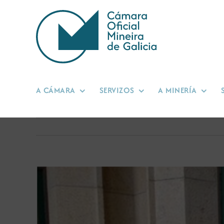
Skip
to
content
A CÁMARA
SERVIZOS
A MINERÍA
View
Larger
Image