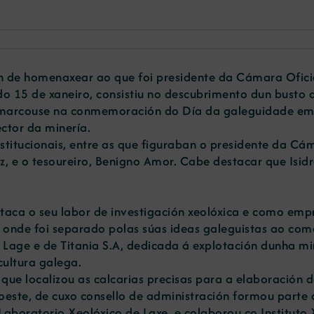
de homenaxear ao que foi presidente da Cámara Oficial
o 15 de xaneiro, consistiu no descubrimento dun busto d
marcouse na conmemoración do Día da galeguidade empr
ctor da minería.
stitucionais, entre as que figuraban o presidente da Cám
, e o tesoureiro, Benigno Amor. Cabe destacar que Isid
taca o seu labor de investigación xeolóxica e como emp
onde foi separado polas súas ideas galeguistas ao comezo
e Lage e de Titania S.A, dedicada á explotación dunha mi
cultura galega.
que localizou as calcarias precisas para a elaboración d
ste, de cuxo consello de administración formou parte o
Laboratorio Xeolóxico de Laxe, e colaborou co Instituto 