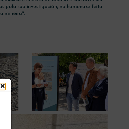
s pola súa investigación, na homenaxe feita
ia mineira”.
gura en
A COMG leva a Vigo a
posición
exposición ‘Tesouros da terra’
 terra’