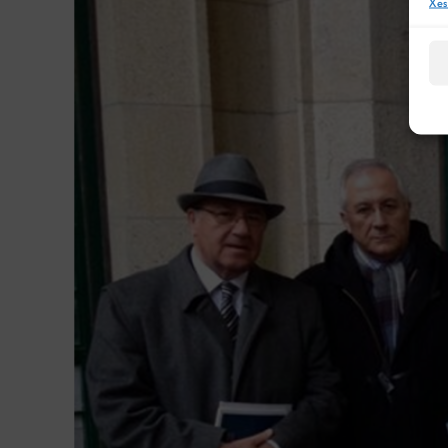
Image
Xes