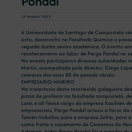
Pondal
16 Xaneiro, 2015
A Universidade de Santiago de Compostela vén 
acto, desenvolto na Facultade Química o pasad
seguida dunha sesión académica. O evento en
recoñecemento ao labor de Parga Pondal no se
No evento participaron diversas autoridades in
Martín, acompañado polo director, Diego López
comezos dos anos 80 do pasado século.
EMPRESARIO MINEIRO
Na traxectoria deste recoñecido galeguista des
praza de profesor na facultade compostelá, de 
Laxe, e alí fíxose cargo da empresa Kaolines d
empresariais, Parga Pondal actuou a favor da 
Tamén traballou para a empresa Zeltia, para a 
como froito o nacemento de Cementos do Noroe
Ademais, Isidro Parga Pondal foi o creador do 