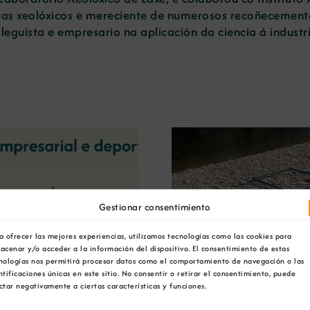
pas xeolóxicos e mereciente de numerosos recoñecemento
leguista e empresario na aplicación da ciencia á industr
A OIPE e o CRETUS
presentan as últimas
A COMG inau
Gestionar consentimiento
innovacións en restauración
Ourense a ex
ambiental para a minaría
‘Tesouros da
a ofrecer las mejores experiencias, utilizamos tecnologías como las cookies para
galega
acenar y/o acceder a la información del dispositivo. El consentimiento de estas
nologías nos permitirá procesar datos como el comportamiento de navegación o las
ntificaciones únicas en este sitio. No consentir o retirar el consentimiento, puede
ctar negativamente a ciertas características y funciones.