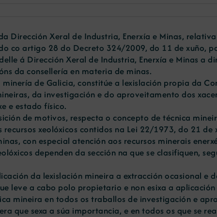
 da Dirección Xeral de Industria, Enerxía e Minas, relat
 co artigo 28 do Decreto 324/2009, do 11 de xuño, pol
elle á Dirección Xeral de Industria, Enerxía e Minas a dir
óns da consellería en materia de minas.
 minería de Galicia, constitúe a lexislación propia da
mineiras, da investigación e do aproveitamento dos xace
e e estado físico.
osición de motivos, respecta o concepto de técnica minei
 recursos xeolóxicos contidos na Lei 22/1973, do 21 de 
nas, con especial atención aos recursos minerais enerxé
olóxicos dependen da sección na que se clasifiquen, seg
ación da lexislación mineira a extracción ocasional e d
ue leve a cabo polo propietario e non esixa a aplicación 
ica mineira en todos os traballos de investigación e ap
ra que sexa a súa importancia, e en todos os que se real