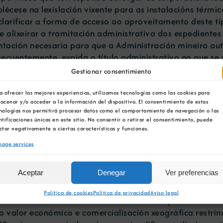
lécese na lexislación vixente para as instalacións térmic
e clarificar a forma de acceso ao aproveitamento deste ti
e alixeirar a tramitación administrativa dos expedientes 
ación necesaria para que a Administración mineira aut
secuentemente, expida o título administrativo no que s
Gestionar consentimiento
 de instrución ou orde de servizo ditada ao amparo do d
racións públicas e do procedemento administrativo com
a ofrecer las mejores experiencias, utilizamos tecnologías como las cookies para
acenar y/o acceder a la información del dispositivo. El consentimiento de estas
Economía e Industria con competencias en materia de min
nologías nos permitirá procesar datos como el comportamiento de navegación o las
 a súa publicación para xeral coñecemento dos criterios
ntificaciones únicas en este sitio. No consentir o retirar el consentimiento, puede
ento dos recursos geotérmicos, en particular os de esca
ctar negativamente a ciertas características y funciones.
dade en calefacción e climatización doméstica ou industri
age services
epartamento, sen prexuízo das competencias doutra ord
úa utilización e que correspondan exercer a outras conse
Aceptar
Denegar
Ver preferencias
Política de cookies
Política de privacidad
Aviso legal
visible crecente demanda de solicitudes de aproveitame
 valor económico e comercialización xeográfica restrinxi