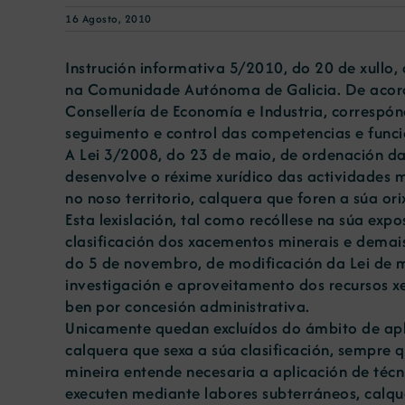
16 Agosto, 2010
Instrución informativa 5/2010, do 20 de xullo,
na Comunidade Autónoma de Galicia. De acordo
Consellería de Economía e Industria, correspónd
seguimento e control das competencias e funci
A Lei 3/2008, do 23 de maio, de ordenación da
desenvolve o réxime xurídico das actividades 
no noso territorio, calquera que foren a súa orix
Esta lexislación, tal como recóllese na súa exp
clasificación dos xacementos minerais e demais
do 5 de novembro, de modificación da Lei de mi
investigación e aproveitamento dos recursos xe
ben por concesión administrativa.
Unicamente quedan excluídos do ámbito de aplic
calquera que sexa a súa clasificación, sempre q
mineira entende necesaria a aplicación de técn
executen mediante labores subterráneos, calque