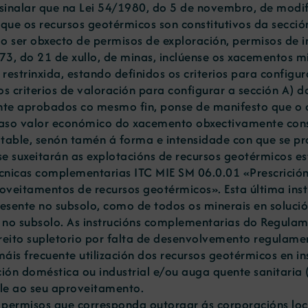
o sinalar que na Lei 54/1980, do 5 de novembro, de modif
 que os recursos geotérmicos son constitutivos da secció
o ser obxecto de permisos de exploración, permisos de i
973, do 21 de xullo, de minas, inclúense os xacementos m
restrinxida, estando definidos os criterios para configu
s criterios de valoración para configurar a sección A) d
nte aprobados co mesmo fin, ponse de manifesto que o 
scaso valor económico do xacemento obxectivamente cons
able, senón tamén á forma e intensidade con que se pro
se suxeitarán as explotacións de recursos geotérmicos 
écnicas complementarias ITC MIE SM 06.0.01 «Prescrición
veitamentos de recursos geotérmicos». Esta última inst
esente no subsolo, como de todos os minerais en solución
 no subsolo. As instrucións complementarias do Regula
ereito supletorio por falta de desenvolvemento regulame
máis frecuente utilización dos recursos geotérmicos en in
zación doméstica ou industrial e/ou auga quente sanitar
ble ao seu aproveitamento.
e permisos que corresponda outorgar ás corporacións loc