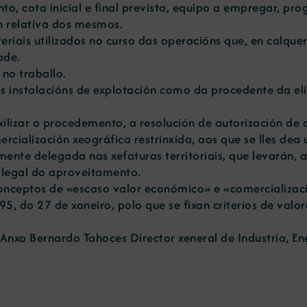
o, cota inicial e final prevista, equipo a empregar, p
n relativa dos mesmos.
eriais utilizados no curso das operacións que, en calque
ade.
 no traballo.
s instalacións de explotación como da procedente da eli
 axilizar o procedemento, a resolución de autorización d
ialización xeográfica restrinxida, aos que se lles dea u
ente delegada nas xefaturas territoriais, que levarán, 
n legal do aproveitamento.
conceptos de «escaso valor económico» e «comercializaci
, do 27 de xaneiro, polo que se fixan criterios de valor
Anxo Bernardo Tahoces Director xeneral de Industria, E