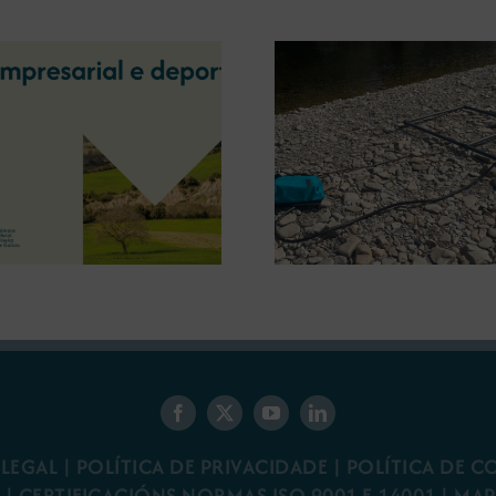
A OIPE e o CRETUS
presentan as últimas
A COMG inau
innovacións en restauración
Ourense a ex
ambiental para a minaría
‘Tesouros da
galega
 LEGAL
|
POLÍTICA DE PRIVACIDADE
|
POLÍTICA DE C
R
|
CERTIFICACIÓNS NORMAS ISO 9001 E 14001
| MAP