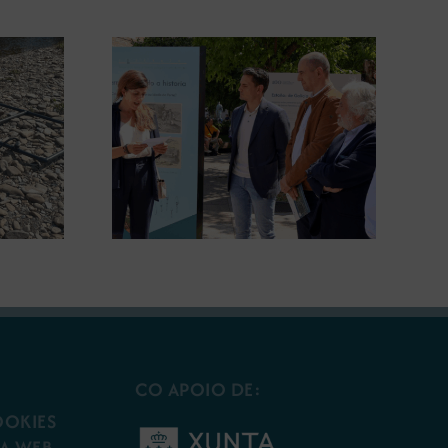
gura en
A COMG leva a Vigo a
posición
exposición ‘Tesouros da terra’
 terra’
CO APOIO DE:
OOKIES
A WEB