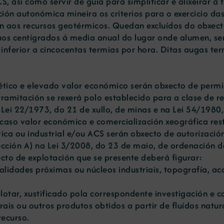
S, así como servir de guía para simplificar e alixeirar 
ración autonómica mineira os criterios para o exercicio 
ón aos recursos geotérmicos. Quedan excluídos do obxect
aos centígrados á media anual do lugar onde alumen, se
a inferior a cincocentas termias por hora. Ditas augas t
ético e elevado valor económico serán obxecto de permis
tramitación se rexerá polo establecido para a clase de r
a Lei 22/1973, do 21 de xullo, de minas e na Lei 54/198
so valor económico e comercialización xeográfica restri
tica ou industrial e/ou ACS serán obxecto de autorizació
ección A) na Lei 3/2008, do 23 de maio, de ordenación d
ecto de explotación que se presente deberá figurar:
calidades próximas ou núcleos industriais, topografía, a
tar, xustificado pola correspondente investigación e ca
ais ou outros produtos obtidos a partir de fluídos natu
recurso.