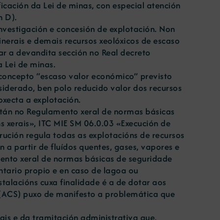
icación da Lei de minas, con especial atención
n D).
nvestigación e concesión de explotación. Non
inerais e demais recursos xeolóxicos de escaso
rar a devandita sección no Real decreto
a Lei de minas.
concepto “escaso valor económico” previsto
iderado, ben polo reducido valor dos recursos
xecta a explotación.
están no Regulamento xeral de normas básicas
s xerais», ITC MIE SM 06.0.03 «Execución de
rución regula todas as explotacións de recursos
 a partir de fluídos quentes, gases, vapores e
mento xeral de normas básicas de seguridade
ntario propio e en caso de lagoa ou
stalacións cuxa finalidade é a de dotar aos
ia (ACS) puxo de manifesto a problemática que
ais e da tramitación administrativa que,