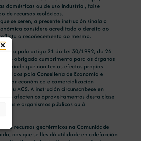
as domésticas ou de uso industrial, faise
po de recursos xeolóxicos.
que se xeren, a presente instrución sinala o
onómica considere acreditado o dereito ao
e reflicta o recoñecemento ao mesmo.
isposto polo artigo 21 da Lei 30/1992, do 26
ún, de obrigado cumprimento para os órganos
as. Aínda que non ten os efectos propios
 seguidos pola Consellería de Economía e
so valor económico e comercialización
al e/ou ACS. A instrución circunscríbese en
e que afecten os aproveitamentos desta clase
llerías e organismos públicos ou á
ntos de recursos geotérmicos na Comunidade
da, aos que se lles dá utilidade en calefacción