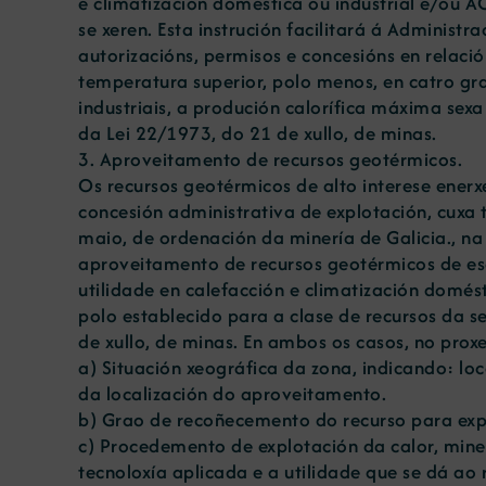
e climatización doméstica ou industrial e/ou AC
se xeren. Esta instrución facilitará á Administ
autorizacións, permisos e concesións en relaci
temperatura superior, polo menos, en catro gr
industriais, a produción calorífica máxima sex
da Lei 22/1973, do 21 de xullo, de minas.
3. Aproveitamento de recursos geotérmicos.
Os recursos geotérmicos de alto interese enerx
concesión administrativa de explotación, cuxa 
maio, de ordenación da minería de Galicia., n
aproveitamento de recursos geotérmicos de esca
utilidade en calefacción e climatización domés
polo establecido para a clase de recursos da s
de xullo, de minas. En ambos os casos, no prox
a) Situación xeográfica da zona, indicando: lo
da localización do aproveitamento.
b) Grao de recoñecemento do recurso para explo
c) Procedemento de explotación da calor, miner
tecnoloxía aplicada e a utilidade que se dá ao 