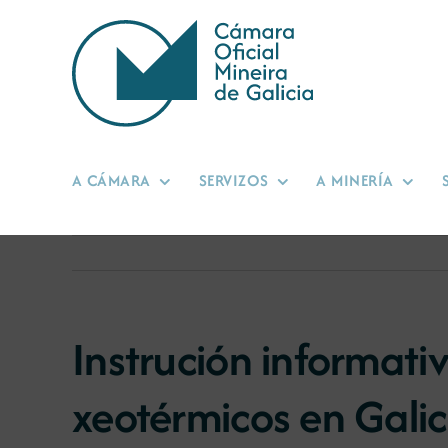
Skip
to
content
A CÁMARA
SERVIZOS
A MINERÍA
Instrución informat
xeotérmicos en Galic