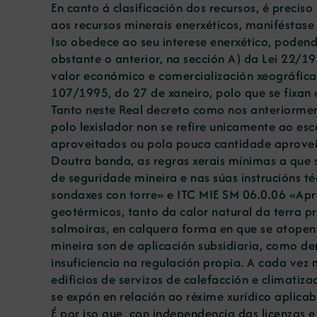
En canto á clasificación dos recursos, é precis
aos recursos minerais enerxéticos, maniféstase
Iso obedece ao seu interese enerxético, podend
obstante o anterior, na sección A) da Lei 22/1
valor económico e comercialización xeográfica 
107/1995, do 27 de xaneiro, polo que se fixan o
Tanto neste Real decreto como nos anteriorme
polo lexislador non se refire unicamente ao e
aproveitados ou pola pouca cantidade aproveit
Doutra banda, as regras xerais mínimas a que 
de seguridade mineira e nas súas instrucións t
sondaxes con torre» e ITC MIE SM 06.0.06 «Apro
geotérmicos, tanto da calor natural da terra pr
salmoiras, en calquera forma en que se atopen
mineira son de aplicación subsidiaria, como d
insuficiencia na regulación propia. A cada vez 
edificios de servizos de calefacción e climati
se expón en relación ao réxime xurídico aplica
É por iso que, con independencia das licenzas 