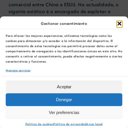
comercial entre China e EEUU. Na actualidade, o
xigante asiático é o encargado de explotar o
86% das terras raras usadas para abastecer á
Gestionar consentimiento
industria tecnolóxica.
Para ofrecer las mejores experiencias, utilizamos tecnologías como las
Portavoces da Cámara Oficial Mineira de
cookies para almacenar y/o acceder a la información del dispositivo. El
Galicia, da delegación en Galicia do Ilustre
consentimiento de estas tecnologías nos permitirá procesar datos como el
Colexio de Geólogos e da Escola de Minas e
comportamiento de navegación o las identificaciones únicas en este sitio. No
consentir o retirar el consentimiento, puede afectar negativamente a ciertas
Enerxía da Universidade de Vigo manifestaron a
características y funciones.
necesidade da explotación destes elementos no
Manage services
marco dunha actividade extractiva sustentable
para botarlle freo á dependencia do exterior e
para desenvolver unha industria que favoreza a
Aceptar
economía galega.
Denegar
Ler a noticia completa:
https://www.lavozdegalicia.es/noticia/galicia-
Ver preferencias
economica/2019/06/23/galicia-alberga-tierras-
Política de cookies
Política de privacidad
Aviso legal
raras-explote/0003_201906G23P32991.htm