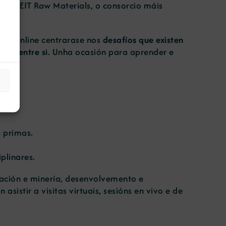
 por EIT Raw Materials, o consorcio máis
ento online centrarase nos
desafíos que existen
tar entre si
. Unha ocasión para aprender e
 primas.
plinares.
ración e minería, desenvolvemento e
sistir a visitas virtuais, sesións en vivo e de