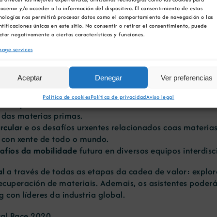
 lugar a Global Dixital Race 2020
. Un evento promovido
acenar y/o acceder a la información del dispositivo. El consentimiento de estas
en todo o mundo, promovido pola Unión Europea.
nologías nos permitirá procesar datos como el comportamiento de navegación o las
ntificaciones únicas en este sitio. No consentir o retirar el consentimiento, puede
ctar negativamente a ciertas características y funciones.
e virtual gratuíta cunha duración de tres días
. Este ev
 e que une aos pioneiros en sustentabilidade para conec
age services
 a mobilidade futura.
Aceptar
Denegar
Ver preferencias
Política de cookies
Política de privacidad
Aviso legal
ais expertos
do mundo da industria.
das materias primas.
rcular
e os desafíos urxentes relacionados coas materias
con xente de todo o mundo.
safíos da mobilidade
futura en diversos equipos interdisci
al
a través de todas as etapas da cadea de valor: explo
ecuperación de materiais. Ademais, os asistentes poderán a
 con líderes da industria global.
tal Race 2020