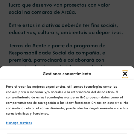
lucro que desenvolvan proxectos con valor
social na comarca de Arzúa.
Entre estas iniciativas deberán ter fins sociais,
educativos, culturais, ambientais ou deportivos.
Terras da Xente é parte do programa de
Responsabilidade Social da compañía, e
premiará, patrocinará e colaborará con
proxectos de diversa índole que redunden na
mellora da calidade de vida dos cidadáns do
Gestionar consentimiento
territorio. As iniciativas deberán ter fins sociais,
Para ofrecer las mejores experiencias, utilizamos tecnologías como las
educativos, culturais, ambientais ou deportivos.
cookies para almacenar y/o acceder a la información del dispositivo. El
consentimiento de estas tecnologías nos permitirá procesar datos como el
O prazo de presentación de solicitudes
comportamiento de navegación o las identificaciones únicas en este sitio. No
iniciarase o 15 de febreiro e permanecerá
consentir o retirar el consentimiento, puede afectar negativamente a ciertas
características y funciones.
aberto ata o 15 de marzo. A cantidade
asignada a este programa distribuirase en
Manage services
diversos premios: un galardón de 7.000 euros