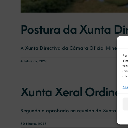
Postura da Xunta Di
A Xunta Directiva da Cámara Oficial Mineira de
Par
alm
4 Febreiro, 2020
tec
ide
afe
Xunta Xeral Ordinar
Xes
Segundo o aprobado na reunión da Xunta Direc
30 Marzo, 2016