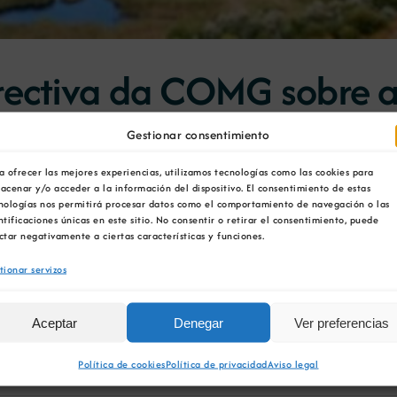
rectiva da COMG sobre a 
Gestionar consentimiento
 Galicia (COMG), [...]
a ofrecer las mejores experiencias, utilizamos tecnologías como las cookies para
acenar y/o acceder a la información del dispositivo. El consentimiento de estas
nologías nos permitirá procesar datos como el comportamiento de navegación o las
ntificaciones únicas en este sitio. No consentir o retirar el consentimiento, puede
ctar negativamente a ciertas características y funciones.
ia 30-03-2016
tionar servizos
Aceptar
Denegar
Ver preferencias
tiva da Cámara [...]
Política de cookies
Política de privacidad
Aviso legal