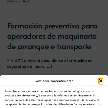
8 Xaneiro, 2012
Formación preventiva para
operadores de maquinaria
de arranque e transporte
FIA-UXT, dentro do seu plan de formación en
seguridade mineira [...]
2 Marzo, 2011
Gestionar consentimiento
Para ofrecer las mejores experiencias, utilizamos tecnologías como las
cookies para almacenar y/o acceder a la información del dispositivo. El
Cursos de formación
consentimiento de estas tecnologías nos permitirá procesar datos como el
comportamiento de navegación o las identificaciones únicas en este sitio. No