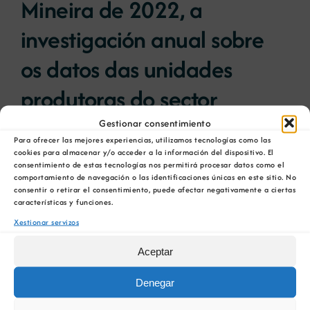
Mineira de 2022, a
investigación anual sobre
Novas
os datos das unidades
Portal de emprego
produtoras do sector
mineiro en España
Gestionar consentimiento
Contacto
Para ofrecer las mejores experiencias, utilizamos tecnologías como las
cookies para almacenar y/o acceder a la información del dispositivo. El
consentimiento de estas tecnologías nos permitirá procesar datos como el
A Dirección Xeral de Política Enerxética e Minas
comportamiento de navegación o las identificaciones únicas en este sitio. No
do Ministerio [...]
consentir o retirar el consentimiento, puede afectar negativamente a ciertas
características y funciones.
8 Maio, 2024
Xestionar servizos
Aceptar
Denegar