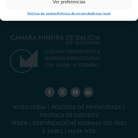
Ver preferencias
Política de cookies
Política de privacidad
Aviso legal
AVISO LEGAL
|
POLÍTICA DE PRIVACIDADE
|
POLÍTICA DE COOKIES
FEDER
|
CERTIFICACIÓNS NORMAS ISO 9001
E 14001
| MAPA WEB