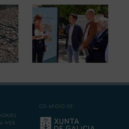
gura en
A COMG leva a Vigo a
posición
exposición ‘Tesouros da terra’
 terra’
CO APOIO DE:
OOKIES
A WEB