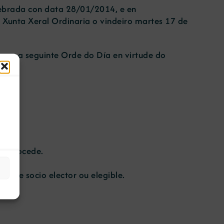
lebrada con data 28/01/2014, e en
 Xunta Xeral Ordinaria o vindeiro martes 17 de
, coa seguinte Orde do Día en virtude do
013.
se procede.
ón de socio elector ou elegible.