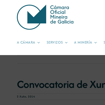
Skip
to
content
A CÁMARA
SERVIZOS
A MINERÍA
Convocatoria de Xun
2 Xuño, 2014