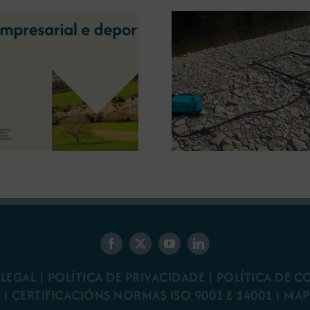
A OIPE e o CRETUS
presentan as últimas
A COMG inau
innovacións en restauración
Ourense a ex
ambiental para a minaría
‘Tesouros da
galega
 LEGAL
|
POLÍTICA DE PRIVACIDADE
|
POLÍTICA DE C
R
|
CERTIFICACIÓNS NORMAS ISO 9001 E 14001
| MAP