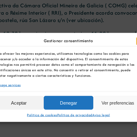
tiva da Cámara Oficial Mineira de Galicia ( COMG) ce
o Réxime Interior ( RRI), o Presidente acorda convocar
stela, rúa San Lázaro s/n (
ver ubicación
).
 10:30 h en primeira convocatoria e 11:00 h en segunda
Gestionar consentimiento
s das Xuntas Xerais Ordinaria e Extraordinaria do ano 2
a ofrecer las mejores experiencias, utilizamos tecnologías como las cookies para
cementos máis importantes do ano 2013.
acenar y/o acceder a la información del dispositivo. El consentimiento de estas
l de ingresos e gastos do ano 2013.
nologías nos permitirá procesar datos como el comportamiento de navegación o las
 Directiva.
ntificaciones únicas en este sitio. No consentir o retirar el consentimiento, puede
ctar negativamente a ciertas características y funciones.
inarias necesarias para o sostemento dos gastos xerais.
ngresos e gastos para o ano 2014.
age services
ibles. Elección para cargos vacantes da Xunta Directiva, 
Aceptar
Denegar
Ver preferencias
oria de Xuntas Xerais, e o formulario de alta na condici
Política de cookies
Política de privacidad
Aviso legal