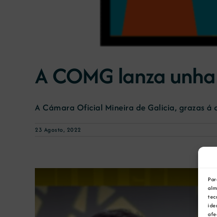
A COMG lanza unha 
A Cámara Oficial Mineira de Galicia, grazas á c
23 Agosto, 2022
Par
alm
tec
ide
afe