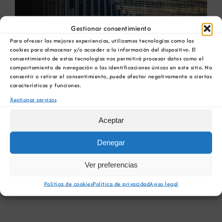
Gestionar consentimiento
Para ofrecer las mejores experiencias, utilizamos tecnologías como las
cookies para almacenar y/o acceder a la información del dispositivo. El
consentimiento de estas tecnologías nos permitirá procesar datos como el
comportamiento de navegación o las identificaciones únicas en este sitio. No
consentir o retirar el consentimiento, puede afectar negativamente a ciertas
Europa prepara a nova Lei
características y funciones.
de Materias primas
Xestionar servizos
Aceptar
minerais
Denegar
O pasado 31 de marzo, tras a Asemblea da
Ver preferencias
Cámara [...]
Política de cookies
Política de privacidad
Aviso legal
5 Abril, 2023