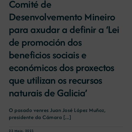
Comité de
Desenvolvemento Mineiro
Novas
para axudar a definir a ‘Lei
Portal de emprego
de promoción dos
beneficios sociais e
Contacto
económicos dos proxectos
que utilizan os recursos
naturais de Galicia’
O pasado venres Juan José López Muñoz,
presidente da Cámara [...]
23 Maio, 2023