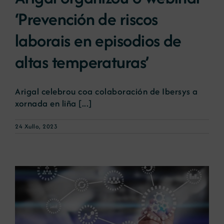
‘Prevención de riscos
Novas
laborais en episodios de
altas temperaturas’
Portal de emprego
Arigal celebrou coa colaboración de Ibersys a
Contacto
xornada en liña [...]
24 Xullo, 2023