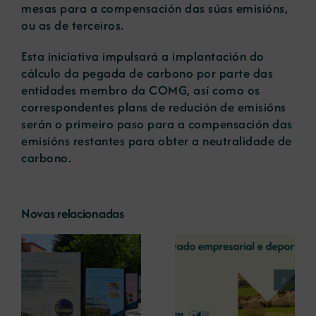
mesas para a compensación das súas emisións,
ou as de terceiros.
Esta iniciativa impulsará a implantación do
cálculo da pegada de carbono por parte das
entidades membro da COMG, así como os
correspondentes plans de redución de emisións
serán o primeiro paso para a compensación das
emisións restantes para obter a neutralidade de
carbono.
Novas relacionadas
A COMG reúne a
A OIPE e o
dous líderes
CRETUS
a
empresarias con
presentan as
ón
motivo do seu
últimas
Centenario para
innovacións en