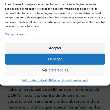
UE).
Para ofrecer las mejores experiencias, utilizamos tecnologías como las
cookies para almacenar y/o acceder a la información del dispositivo. El
A COMG e Inproyen adaptarán as súas
consentimiento de estas tecnologías nos permitirá procesar datos como el
comportamiento de navegación o las identificaciones únicas en este sitio. No
iniciativas aos estándares marcados por UNE-EN
consentir o retirar el consentimiento, puede afectar negativamente a ciertas
ISO 14064-2:2019, entre eles: identificación de
características y funciones.
oportunidades de redución das emisións,
Manage services
participación nos rexistros voluntarios de GEI ou
as iniciativas de informes de sustentabilidade,
Aceptar
compra e venda de dereitos ou créditos de GEI,
etc.
Denegar
Ambas as entidades cooperarán para a
Ver preferencias
realización de xestión de Proxectos de Gases de
Efecto Invernadoiro en relación coa
Política de cookies
Política de privacidad
Aviso legal
cuantificación e seguimento de procesos de
cálculo, e redución de GEI para os membros da
COMG. Todo iso, dentro de de un marco-
consorcio de transferencia das absorcións duns
membros a outros que queiran beneficiarse das