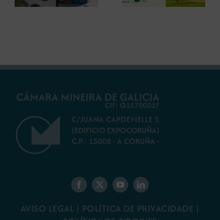
debater sobre o
restauración
futuro do rural
ambiental para a
galego
minaría galega
AVISO LEGAL
|
POLÍTICA DE PRIVACIDADE
|