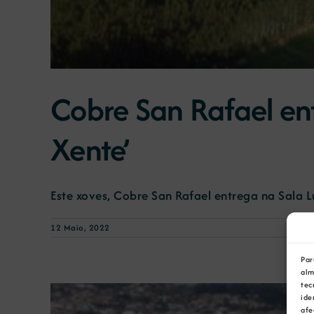
Cobre San Rafael en
Xente’
Este xoves, Cobre San Rafael entrega na Sala Lu
12 Maio, 2022
Par
alm
tec
ide
afe