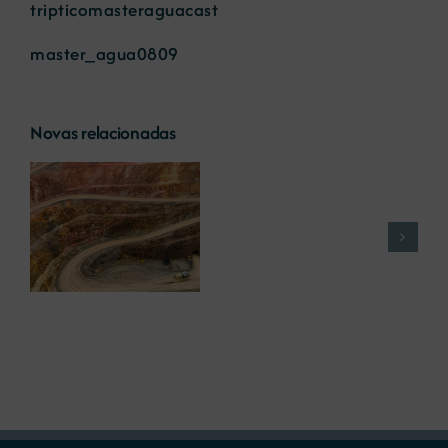
tripticomasteraguacast
master_agua0809
Novas relacionadas
ra
Cursos
formación
preventiva
2019
en