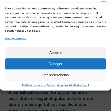
Benestar.
Para ofrecer las mejores experiencias, utilizamos tecnologías como las
cookies para almacenar y/o acceder a la información del dispositivo. El
Trancón acudiu acompañada pola directora da
consentimiento de estas tecnologías nos permitirá procesar datos como el
entidade, Arantxa Prado, e participou na mesa
comportamiento de navegación o las identificaciones únicas en este sitio. No
consentir o retirar el consentimiento, puede afectar negativamente a ciertas
de diálogo “Chegar, sosterse e medrar: o prezo
características y funciones.
e o poder de liderar sendo muller”, compartindo
Manage services
a súa experiencia profesional.
Ao longo das xornadas abordáronse cuestións
Aceptar
como o teito de cristal e as barreiras invisibles,
as microagresións e o cuestionamento da
Denegar
autoridade, así como ferramentas para avanzar
en igualdade, entre elas a formación continua e
Ver preferencias
o teletraballo como apoio á conciliación. Tamén
Política de cookies
Política de privacidad
Aviso legal
se puxo o foco na carga mental e na realidade
da conciliación en solitario, subliñando a
necesidade de seguir impulsando contornos
laborais máis equitativos e cunha maior
presenza de mulleres en postos de