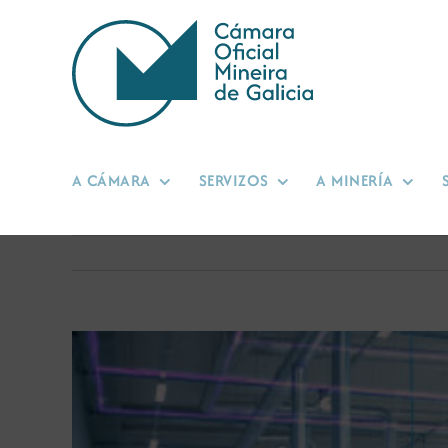
Skip
to
content
A CÁMARA
SERVIZOS
A MINERÍA
View
Larger
Image