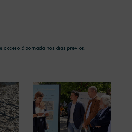
e acceso á xornada nos días previos.
gura en
A COMG leva a Vigo a
posición
exposición ‘Tesouros da terra’
 terra’