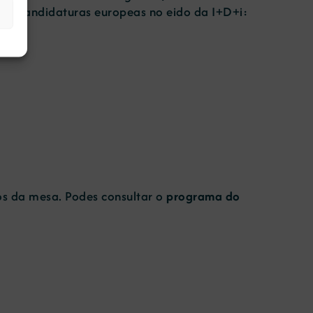
s en candidaturas europeas no eido da I+D+i:
os da mesa. Podes consultar o
programa do
: