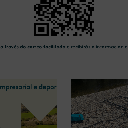
a través do correo facilitado
e recibirás a información d
A OIPE e o CRETUS
presentan as últimas
A COMG inau
innovacións en restauración
Ourense a ex
ambiental para a minaría
‘Tesouros da
galega