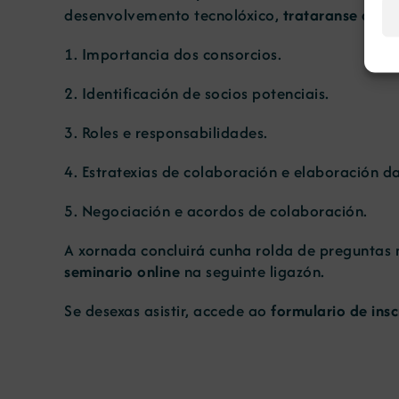
desenvolvemento tecnolóxico,
trataranse os se
1. Importancia dos consorcios.
2. Identificación de socios potenciais.
3. Roles e responsabilidades.
4. Estratexias de colaboración e elaboración d
5. Negociación e acordos de colaboración.
A xornada concluirá cunha rolda de preguntas
seminario online
na seguinte
ligazón
.
Se desexas asistir, accede ao
formulario de insc