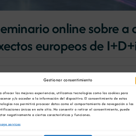
eminario online sobre a c
oxectos europeos de I+D+
OIPE), da man da Cámara Oficial Mineira de Galicia (CO
Gestionar consentimiento
atexias para a Constitución Exitosa de Consorcios en Pr
ión de consorcios na captación de financiación europea 
a ofrecer las mejores experiencias, utilizamos tecnologías como las cookies para
acenar y/o acceder a la información del dispositivo. El consentimiento de estas
nologías nos permitirá procesar datos como el comportamiento de navegación o las
 na que contaremos coa participación dun axente clav
ntificaciones únicas en este sitio. No consentir o retirar el consentimiento, puede
o Tecnolóxico de Investigación Multisectorial – CETIM
, 
ctar negativamente a ciertas características y funciones.
age services
so de éxito na captación e xestión de fondos europeos e