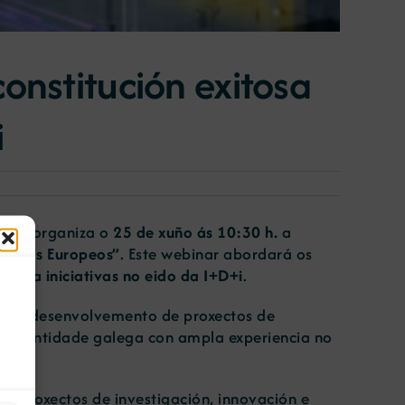
onstitución exitosa
i
MG), organiza o
25 de xuño ás 10:30 h.
a
oxectos Europeos”
. Este webinar abordará os
para iniciativas no eido da I+D+i
.
e no desenvolvemento de proxectos de
unha entidade galega con ampla experiencia no
n proxectos de investigación, innovación e