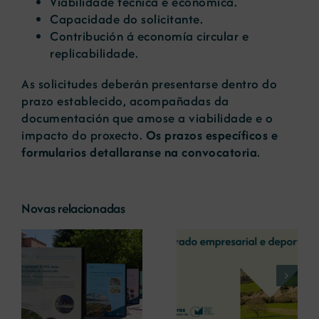
Viabilidade técnica e económica.
Capacidade do solicitante.
Contribución á economía circular e
replicabilidade.
As solicitudes deberán presentarse dentro do
prazo establecido, acompañadas da
documentación que amose a viabilidade e o
impacto do proxecto.
Os prazos específicos e
formularios detallaranse na convocatoria
.
Novas relacionadas
A COMG reúne a
A OIPE e o
dous líderes
CRETUS
a
empresarias con
presentan as
ón
motivo do seu
últimas
Centenario para
innovacións en
debater sobre o
restauración