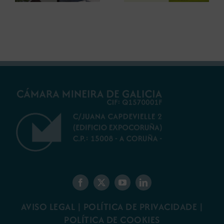
futuro do rural
ambiental para a
galego
minaría galega
AVISO LEGAL
|
POLÍTICA DE PRIVACIDADE
|
POLÍTICA DE COOKIES