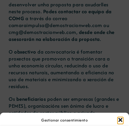
desenvolver unha proposta para axudarlles
neste proceso.
Podes contactar co equipo da
COMG
a través do correo
camaraimpulsa@demostracionweb.com
ou
cmg@demostracionweb.com
,
desde onde che
asesorarán na elaboración da proposta
.
O
obxectivo
da convocatoria é fomentar
proxectos que promovan a transición cara a
unha economía circular, reducindo o uso de
recursos naturais, aumentando a eficiencia no
uso de materiais e minimizando a xeración de
residuos.
Os
beneficiarios
poden ser empresas (grandes e
PEMES), organizacións sen ánimo de lucro e
entidades do sector público e privado.
Gestionar consentimiento
Os
proxectos elixibles
poden ser de cinco tipos: