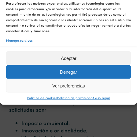
Para ofrecer las mejores experiencias, utilizamos tecnologías como las
Innovacións en procesos produtivos.
cookies para almacenar y/o acceder a la información del dispositivo. El
consentimiento de estas tecnologías nos permitirá procesar datos como el
Desenvolvemento de produtos sostibles.
comportamiento de navegación o las identificaciones únicas en este sitio. No
Iniciativas de reciclaxe e reutilización de
consentir o retirar el consentimiento, puede afectar negativamente a ciertas
materiais.
características y funciones.
Proxectos de sensibilización e educación.
Manage services
Investigación e desenvolvemento de novas
tecnoloxías.
Aceptar
As axudas cubrirán un porcentaxe dos custos do
Denegar
proxecto, con límites máximos de
financiamento
variables segundo o tipo de entidade ou
Ver preferencias
proxecto.
Política de cookies
Política de privacidad
Aviso legal
Os
criterios de avaliación
para valorar as
solicitudes son:
Impacto ambiental.
Innovación e orixinalidade.