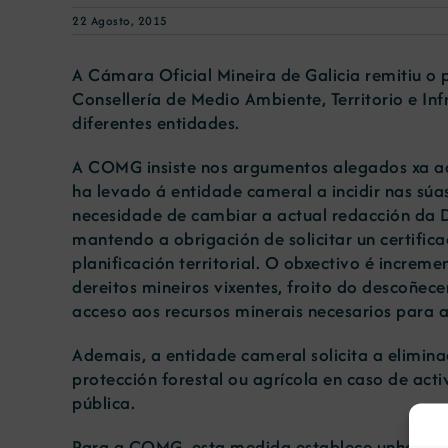
22 Agosto, 2015
A Cámara Oficial Mineira de Galicia remitiu o 
Consellería de Medio Ambiente, Territorio e Inf
diferentes entidades.
A COMG insiste nos argumentos alegados xa ao
ha levado á entidade cameral a incidir nas sú
necesidade de cambiar a actual redacción da Di
mantendo a obrigación de solicitar un certific
planificación territorial. O obxectivo é increme
dereitos mineiros vixentes, froito do descoñec
acceso aos recursos minerais necesarios para a
Ademais, a entidade cameral solicita a elimina
protección forestal ou agrícola en caso de act
pública.
Para a COMG, esta medida establece unha prepo