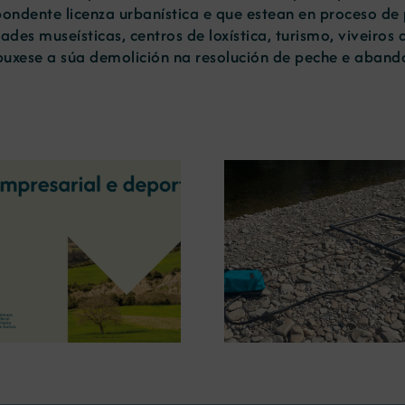
ondente licenza urbanística e que estean en proceso de 
ades museísticas, centros de loxística, turismo, viveiro
puxese a súa demolición na resolución de peche e aband
A OIPE e o CRETUS
presentan as últimas
A COMG inau
innovacións en restauración
Ourense a ex
ambiental para a minaría
‘Tesouros da
galega