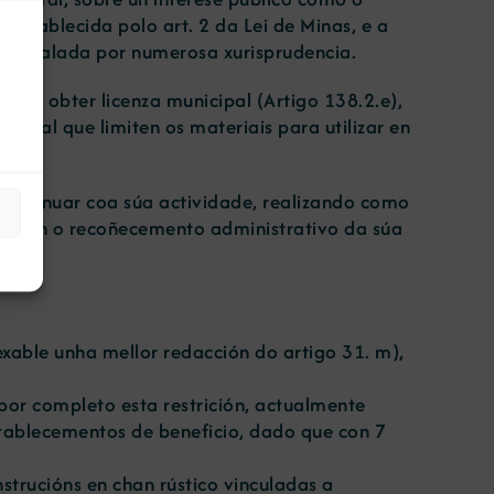
 establecida polo art. 2 da Lei de Minas, e a
io, avalada por numerosa xurisprudencia.
 de obter licenza municipal (Artigo 138.2.e),
icipal que limiten os materiais para utilizar en
 continuar coa súa actividade, realizando como
tivesen o recoñecemento administrativo da súa
exable unha mellor redacción do artigo 31. m),
por completo esta restrición, actualmente
establecementos de beneficio, dado que con 7
nstrucións en chan rústico vinculadas a