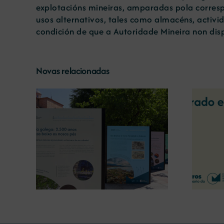
explotacións mineiras, amparadas pola corresp
usos alternativos, tales como almacéns, activid
condición de que a Autoridade Mineira non dis
Novas relacionadas
A COMG reúne a dous
líderes empresarias con
o a
motivo do seu Centenario
 terra’
para debater sobre o futuro
do rural galego