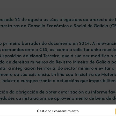
pasado 21 de agosto as súas alegacións ao proxecto de L
raestruras ao Consello Económico e Social de Galicia (CE
 primeiro borrador do documento en 2014. A relevancia
as demandas ante o CES, así como a solicitar unha reu
sposición Adicional Terceira, que á súa vez modifica o a
ado de dereitos mineiros do Rexistro Mineiro de Galicia 
ntar a integración territorial do sector mineiro e evitar 
emento da súa existencia. En liña coa Iniciativa de Mate
 industria europea fronte a actuacións que imposibilite
ción da obrigación de obter autorización ou informe fav
ividades ou instalacións de aproveitamento de bens de d
Gestionar consentimiento
nderancia dos intereses privados, como o agrario ou fo