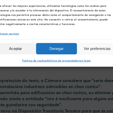
dición de “bens de dominio público” dos dereitos mineiros,
a ofrecer las mejores experiencias, utilizamos tecnologías como las cookies para
acenar y/o acceder a la información del dispositivo. El consentimiento de estas
diferentes intereses existentes sobre un mesmo territor
nologías nos permitirá procesar datos como el comportamiento de navegación o las
ntificaciones únicas en este sitio. No consentir o retirar el consentimiento, puede
as xa regulados pola lexislación mineira da obrigación
ctar negativamente a ciertas características y funciones.
que anule as cláusulas dos plans xerais de ordenación mun
tionar servizos
poración dunha nova Disposición Transitoria que permita
Aceptar
Denegar
Ver preferencias
o artigo 142 desta lei, ás explotacións mineiras que ob
2002.
Política de cookies
Política de privacidad
Aviso legal
erpretación do texto, a Cámara considera que “sería des
instalacións industriais admisibles en chan rústico”.
rmitida para edificacións en chan rústico, ou eliminar 
undo sinala a entidade “isto é insuficiente para algúns 
te guindastre con seguridade”.
o novo na Disposición Transitoria Terceira para que as co