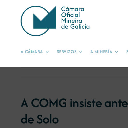
Skip
to
content
A CÁMARA
SERVIZOS
A MINERÍA
A COMG insiste ante 
de Solo