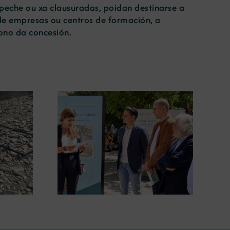
peche ou xa clausuradas, poidan destinarse a
s de empresas ou centros de formación, a
ono da concesión.
gura en
A COMG leva a Vigo a
posición
exposición ‘Tesouros da terra’
 terra’