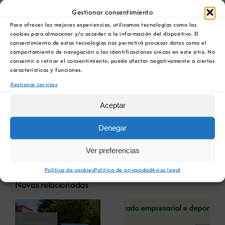
Durante a cita, puxéronse en común ideas para
Gestionar consentimiento
crear sinerxias e levar a cabo actuacións en
conxunto. Entre as iniciativas expostas destacan
Para ofrecer las mejores experiencias, utilizamos tecnologías como las
cookies para almacenar y/o acceder a la información del dispositivo. El
puntos coma recuperación de vertedoiros, a
consentimiento de estas tecnologías nos permitirá procesar datos como el
trazabilidad dos recursos e a captación de
comportamiento de navegación o las identificaciones únicas en este sitio. No
fondos europeos destinados a innovación para
consentir o retirar el consentimiento, puede afectar negativamente a ciertas
características y funciones.
o próximo ano.
Xestionar servizos
Trátase dun primeiro paso cara ao
Aceptar
desenvolvemento de proxectos conxuntos
encamiñados á economía circular, a
Denegar
dixitalización e a aposta por unha industria
extractiva responsable.
Ver preferencias
Política de cookies
Política de privacidad
Aviso legal
Novas relacionadas
A COMG reúne a
A OIPE e o
dous líderes
CRETUS