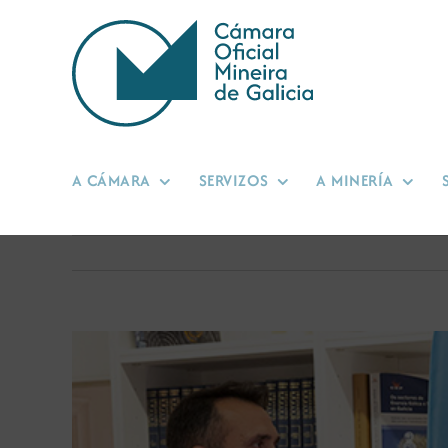
Skip
to
content
A CÁMARA
SERVIZOS
A MINERÍA
View
Larger
Image