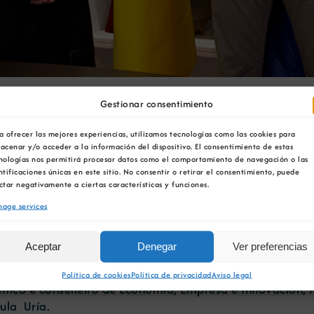
Consellería de Economía
Gestionar consentimiento
a ofrecer las mejores experiencias, utilizamos tecnologías como las cookies para
ración da nova Estratexi
acenar y/o acceder a la información del dispositivo. El consentimiento de estas
nologías nos permitirá procesar datos como el comportamiento de navegación o las
ntificaciones únicas en este sitio. No consentir o retirar el consentimiento, puede
ctar negativamente a ciertas características y funciones.
age services
Aceptar
Denegar
Ver preferencias
da Cámara Oficial Mineira de Galicia; e Miguel Anxo Fo
Política de cookies
Política de privacidad
Aviso legal
ico e conselleiro de Economía, Empresa e Innovación, F
aula Uría.