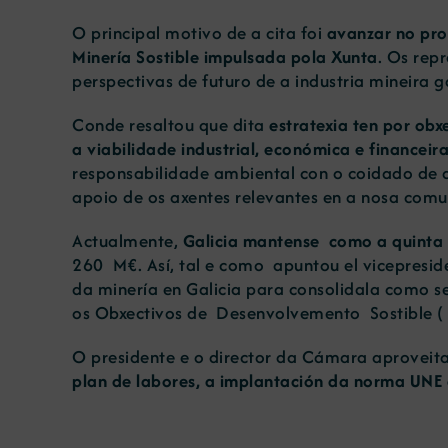
O principal motivo de a cita foi
avanzar no pro
Minería Sostible impulsada pola Xunta
. Os rep
perspectivas de futuro de a industria mineira g
Conde resaltou que dita
estratexia ten por obx
a viabilidade industrial, económica e financeir
responsabilidade ambiental con o coidado de a
apoio de os axentes relevantes en a nosa com
Actualmente,
Galicia mantense como a quinta
260 M€. Así, tal e como apuntou el vicepresi
da minería en Galicia para consolidala como s
os Obxectivos de Desenvolvemento Sostible ( 
O presidente e o director da Cámara aproveit
plan de labores, a implantación da norma UNE d