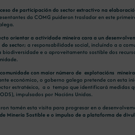
ceso de participación do sector extractivo na elaboració
resentantes da COMG puideron trasladar en este primeir
alega.
ecto orientar a actividade mineira cara a un desenvolve
a do sector
; a responsabilidade social, incluíndo a a co
 biodiversidade e o aproveitamento sostible dos recurso
unidade.
 comunidade con maior número de explotacións mineira
dente económico, o goberno galego pretende con esta in
ector estratéxico, a o tempo que identificará medidas
ODS), impulsados por Nacións Unidas.
aron tamén esta visita para progresar en o desenvolve
e Minería Sostible e o impulso de a plataforma de divul