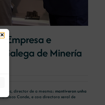
, Empresa e
a Galega de Minería
rtúnez, director de a mesma;
mantiveron unha
rancisco Conde, e coa directora xeral de