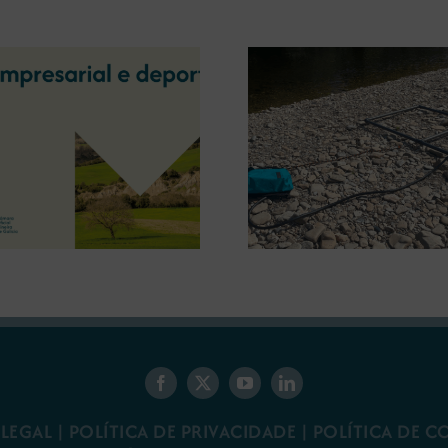
A OIPE e o CRETUS
presentan as últimas
A COMG inau
innovacións en restauración
Ourense a ex
ambiental para a minaría
‘Tesouros da
galega
 LEGAL
|
POLÍTICA DE PRIVACIDADE
|
POLÍTICA DE C