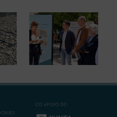
gura en
A COMG leva a Vigo a
posición
exposición ‘Tesouros da terra’
 terra’
CO APOIO DE:
OOKIES