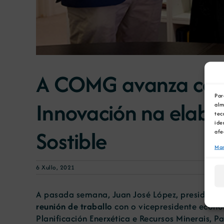
A COMG avanza coa 
Par
Innovación na elabo
alm
tec
ide
Sostible
afe
Man
6 Xullo, 2021
A pasada semana, Juan José López, presidente 
reunión de traballo
con o vicepresidente económ
Planificación Enerxética e Recursos Minerais, P