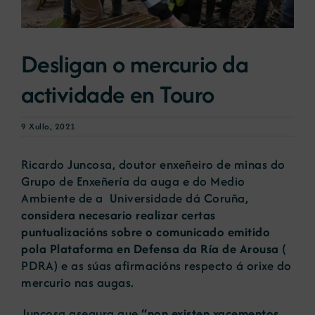
Novas
Desligan o mercurio da
actividade en Touro
Portal de emprego
9 Xullo, 2021
Contacto
Ricardo Juncosa, doutor enxeñeiro de minas do
Grupo de Enxeñería da auga e do Medio
Ambiente de a Universidade dá Coruña,
considera necesario realizar certas
puntualizacións sobre o comunicado emitido
pola Plataforma en Defensa da Ría de Arousa
(
PDRA) e as súas afirmacións respecto á orixe do
mercurio nas augas.
Juncosa asegura que
“non existen xacementos