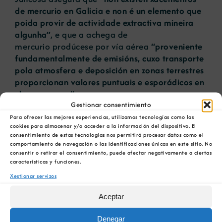
de mercurio en Galicia e non é un elemento que
poida provir de actividade extractiva mineira
algunha”
, e que a achega de
mercurio prodúcese por vía aérea
“proveniente
fundamentalmente de emisións, cuxo transporte
pola atmosfera e deposición en zonas terrestres
proporcionan valores puntuais e esporádicos en
chans e augas”.
Gestionar consentimiento
O experto puntualiza ademais que se
realizaron
Para ofrecer las mejores experiencias, utilizamos tecnologías como las
cookies para almacenar y/o acceder a la información del dispositivo. El
durante máis de 3 anos estudos en
os que se
consentimiento de estas tecnologías nos permitirá procesar datos como el
tomaron máis de 220 mostras de augas
comportamiento de navegación o las identificaciones únicas en este sitio. No
subterráneas en 19 piezómetros, máis de 550
consentir o retirar el consentimiento, puede afectar negativamente a ciertas
características y funciones.
mostras en 20 puntos dos arroios e ríos da
contorna e máis de 210 mostras en 8 captacións
Xestionar servizos
das que se abastece as localidades de
Aceptar
Arinteiro e Touro. Os resultados do estudo
mostran
a presenza de o elemento “tanto nas
Denegar