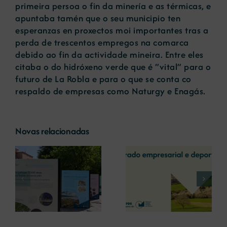
primeira persoa o fin da minería e as térmicas, e
apuntaba tamén que o seu municipio ten
esperanzas en proxectos moi importantes tras a
perda de trescentos empregos na comarca
debido ao fin da actividade mineira. Entre eles
citaba o do hidróxeno verde que é “vital” para o
futuro de La Robla e para o que se conta co
respaldo de empresas como Naturgy e Enagás.
Novas relacionadas
A COMG reúne a
A OIPE e o
dous líderes
CRETUS
a
empresarias con
presentan as
ón
motivo do seu
últimas
Centenario para
innovacións en
debater sobre o
restauración
futuro do rural
ambiental para a