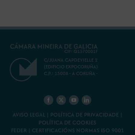
galego
minaría galega
AVISO LEGAL
|
POLÍTICA DE PRIVACIDADE
|
POLÍTICA DE COOKIES
FEDER
|
CERTIFICACIÓNS NORMAS ISO 9001