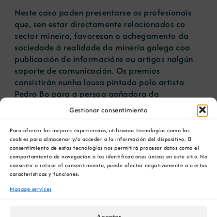
Neste caso poden presentarse os profesionais
que, sen estar directamente relacionados co
sector mineiro, favorezan o achegamento da
sociedade á realidade da minería galega coa
publicación de informacións ou artigos nalgún
soporte de comunicación. Os premios
consistirán nunha lousa pintada polo artista
Pedro Bo para a persoa gañadora da
modalidade Traxectoria e nunha fin de semana
Gestionar consentimiento
para dúas persoas nun balneario de Galicia
para a persoa gañadora da modalidade
Para ofrecer las mejores experiencias, utilizamos tecnologías como las
Comunicación. En ambos os casos recibirán
cookies para almacenar y/o acceder a la información del dispositivo. El
consentimiento de estas tecnologías nos permitirá procesar datos como el
tamén un diploma honorífico.
comportamiento de navegación o las identificaciones únicas en este sitio. No
PRESENTACIÓN DE CANDIDATURAS
consentir o retirar el consentimiento, puede afectar negativamente a ciertas
As persoas interesadas en presentar unha
características y funciones.
candidatura poden obter o formulario preciso a
Manage services
través da web www.camaraminera.org, ou na
sede da entidade cameral, situada na rúa Juan
Aceptar