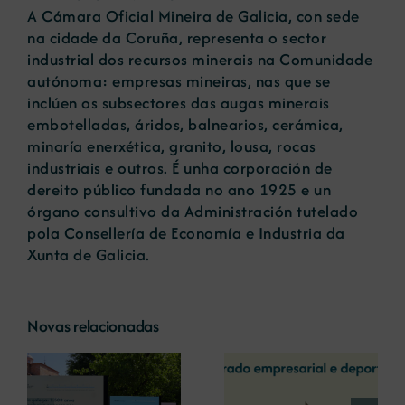
A Cámara Oficial Mineira de Galicia, con sede
na cidade da Coruña, representa o sector
industrial dos recursos minerais na Comunidade
autónoma: empresas mineiras, nas que se
inclúen os subsectores das augas minerais
embotelladas, áridos, balnearios, cerámica,
minaría enerxética, granito, lousa, rocas
industriais e outros. É unha corporación de
dereito público fundada no ano 1925 e un
órgano consultivo da Administración tutelado
pola Consellería de Economía e Industria da
Xunta de Galicia.
Novas relacionadas
A COMG reúne a
A OIPE e o
dous líderes
CRETUS
a
empresarias con
presentan as