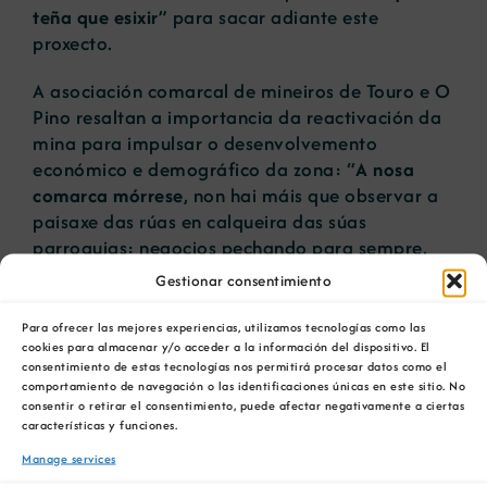
teña que esixir
” para sacar adiante este
proxecto.
A asociación comarcal de mineiros de Touro e O
Pino resaltan a importancia da reactivación da
mina para impulsar o desenvolvemento
económico e demográfico da zona: “
A nosa
comarca mórrese
, non hai máis que observar a
paisaxe das rúas en calqueira das súas
parroquias: negocios pechando para sempre,
casas abandonadas e silencio. Algún ecoloxista
Gestionar consentimiento
de fin de semana dirá que isto é bo para que
eles disfruten da natureza, pero o rural e a súa
Para ofrecer las mejores experiencias, utilizamos tecnologías como las
cookies para almacenar y/o acceder a la información del dispositivo. El
explotación sostible son sinónimo de coidado e
consentimiento de estas tecnologías nos permitirá procesar datos como el
vida para os que vivimos aquí”.
comportamiento de navegación o las identificaciones únicas en este sitio. No
consentir o retirar el consentimiento, puede afectar negativamente a ciertas
O proxecto conta
cunha inversión de 200 millóns
características y funciones.
de euros, e xeraría 400 empregos directos e
Manage services
máis de 1.200 indirectos
.