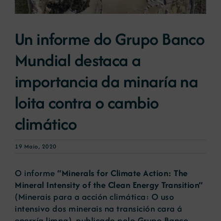
Novas
Un informe do Grupo Banco
Mundial destaca a
Portal de emprego
importancia da minaría na
Contacto
loita contra o cambio
climático
19 Maio, 2020
O informe
“Minerals for Climate Action: The
Mineral Intensity of the Clean Energy Transition”
(Minerais para a acción climática: O uso
intensivo dos minerais na transición cara á
enerxía limpa), publicado polo Grupo Banco