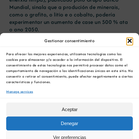
Mundial, sinala que a produción de minerais,
como o grafito, o litio e o cobalto, podería
experimentar un aumento de case un 500 % ata
o ano 2050.
Gestionar consentimiento
Esta crecente demanda responde ao
desenvolvemento de tecnoloxías de enerxía
Para ofrecer las mejores experiencias, utilizamos tecnologías como las
limpa. As enerxías eólica, solar e xeotérmica, así
cookies para almacenar y/o acceder a la información del dispositivo. El
como os sistemas de almacenamento de enerxía
consentimiento de estas tecnologías nos permitirá procesar datos como el
comportamiento de navegación o las identificaciones únicas en este sitio. No
necesitarán máis de 3000 millóns de toneladas
consentir o retirar el consentimiento, puede afectar negativamente a ciertas
de minerais.
características y funciones.
Manage services
No citado informe tamén se indica que, aínda
que as tecnoloxías de enerxía limpa requirirán
unha maior cantidade de minerais, a pegada do
Aceptar
carbono relacionada coa súa produción —
desde a extracción ata o consumo final—
Denegar
representará tan só o 6 % das emisións de gases
Ver preferencias
de efecto invernadoiro.