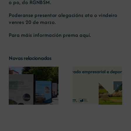
o po, do RGNBSM.
Poderanse presentar alegacións ata o vindeiro
venres 20 de marzo.
Para máis información prema
aquí.
Novas relacionadas
A COMG reúne a
A OIPE e o
dous líderes
CRETUS
a
empresarias con
presentan as
ón
motivo do seu
últimas
Centenario para
innovacións en
debater sobre o
restauración
futuro do rural
ambiental para a
galego
minaría galega