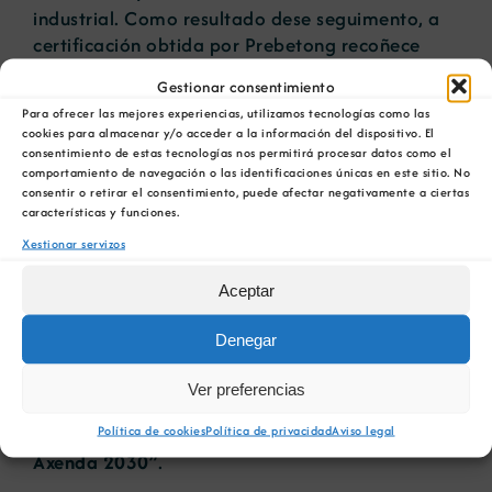
industrial. Como resultado dese seguimento, a
certificación obtida por Prebetong recoñece
aspectos como o respecto polo medioambiente,
Gestionar consentimiento
a seguridade na actividade extractiva, a
Para ofrecer las mejores experiencias, utilizamos tecnologías como las
prevención de riscos laborais na explotación de
cookies para almacenar y/o acceder a la información del dispositivo. El
materiais e a correcta xestión dos recursos e a
consentimiento de estas tecnologías nos permitirá procesar datos como el
súa posterior reciclaxe. Ademais,
valora a
comportamiento de navegación o las identificaciones únicas en este sitio. No
consentir o retirar el consentimiento, puede afectar negativamente a ciertas
implicación coa contorna e a súa conexión co
características y funciones.
territorio
, a través da xeración de riqueza na
Xestionar servizos
zona, a creación de emprego local e a
contratación de provedores locais.
Aceptar
Tras recibir a certificación, Andrés Lago,
Denegar
asegurou: “É para nós un orgullo ser
recoñecidos con esta certificación que pon en
Ver preferencias
valor os nosos esforzos en materia de
Política de cookies
Política de privacidad
Aviso legal
sustentabilidade, en liña cos
obxectivos da
Axenda 2030
”.