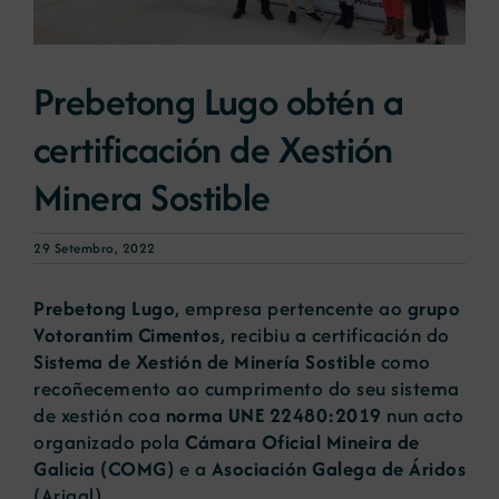
Novas
Prebetong Lugo obtén a
certificación de Xestión
Portal de emprego
Minera Sostible
Contacto
29 Setembro, 2022
Prebetong Lugo
, empresa pertencente ao
grupo
Votorantim Cimentos
, recibiu a certificación do
Sistema de Xestión de Minería Sostible
como
recoñecemento ao cumprimento do seu sistema
de xestión coa
norma UNE 22480:2019
nun acto
organizado pola
Cámara Oficial Mineira de
Galicia (COMG)
e a
Asociación Galega de Áridos
(Arigal).