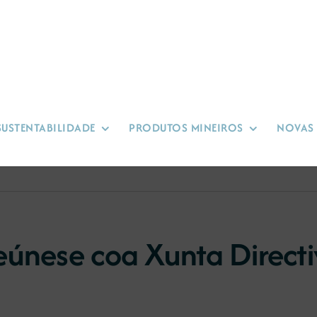
SUSTENTABILIDADE
PRODUTOS MINEIROS
NOVAS
eúnese coa Xunta Direc