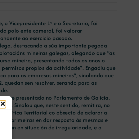
o Vicepresidente 1º e o Secretario, foi
da polo ente cameral, foi valorar
pondente ao exercicio pasado.
alega, destacando a súa importante pegada
xplotacións mineiras galegas, alegando que “as
urso mineiro, presentando todos os anos o
 permisos propios da actividade”. Engadiu que
dica para as empresas mineiras”, sinalando que
, quedan sen resolver, xerando para as
ade.
emente presentado no Parlamento de Galicia,
ado. Sinalou que, neste sentido, remitira, no
olítica Territorial co obxecto de aclarar a
ron as primeiras en dar resposta ás mesmas e
topan en situación de irregularidade, e a