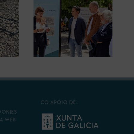
gura en
A COMG leva a Vigo a
posición
exposición ‘Tesouros da terra’
 terra’
CO APOIO DE:
OOKIES
A WEB