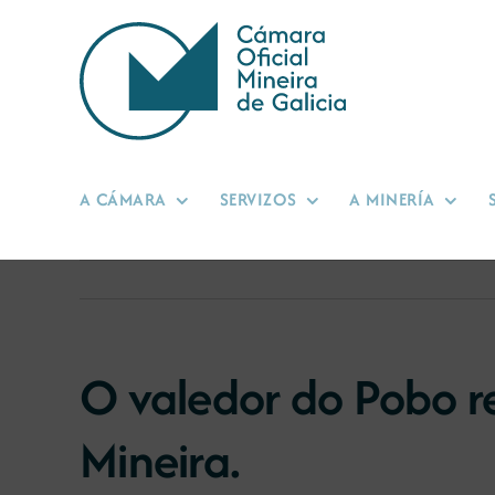
Skip
to
content
A CÁMARA
SERVIZOS
A MINERÍA
O valedor do Pobo r
Mineira.