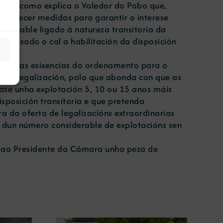
 tal e como explica o Valedor do Pobo que,
stablecer medidas para garantir o interese
estacable ligado á natureza transitoria da
a, pasado o cal a habilitación da disposición
rosa das esixencias do ordenamento para o
ra a legalización, polo que abonda con que as
pase unha explotación 5, 10 ou 15 anos máis
isposición transitoria e que pretenda
a da oferta de legalizacións extraordinarias
o dun número considerable de explotacións sen
le ao Presidente da Cámara unha peza de