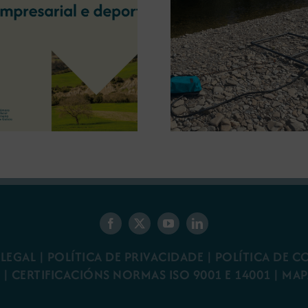
A OIPE e o CRETUS
presentan as últimas
A COMG inau
innovacións en restauración
Ourense a ex
ambiental para a minaría
‘Tesouros da
galega
 LEGAL
|
POLÍTICA DE PRIVACIDADE
|
POLÍTICA DE C
R
|
CERTIFICACIÓNS NORMAS ISO 9001 E 14001
| MAP