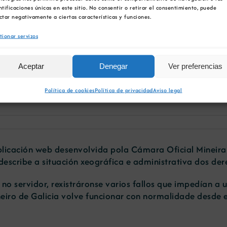
ntificaciones únicas en este sitio. No consentir o retirar el consentimiento, puede
ctar negativamente a ciertas características y funciones.
tionar servizos
neiro de Galicia xa func
Aceptar
Denegar
Ver preferencias
Política de cookies
Política de privacidad
Aviso legal
licación web desenvolvida pola Cámara Oficial Mineira d
describe a situación xeográfica e administrativa dos dere
 servidor, rexistráronse varios fallos que impedían a uti
eiro de Galicia volve funcionar con normalidade desde e