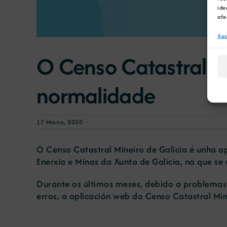
ide
afe
Xes
O Censo Catastral Mi
normalidade
17 Marzo, 2020
O Censo Catastral Mineiro de Galicia é unha ap
Enerxía e Minas da Xunta de Galicia, na que se 
Durante os últimos meses, debido a problemas no
erros, a aplicación web do Censo Catastral Min