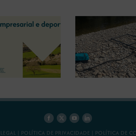
A OIPE e o CRETUS
presentan as últimas
A COMG inau
innovacións en restauración
Ourense a ex
ambiental para a minaría
‘Tesouros da
galega
 LEGAL
|
POLÍTICA DE PRIVACIDADE
|
POLÍTICA DE C