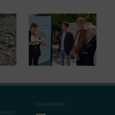
gura en
A COMG leva a Vigo a
posición
exposición ‘Tesouros da terra’
 terra’
CO APOIO DE:
OOKIES