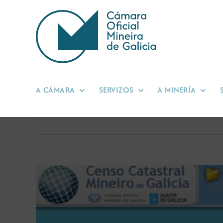
Skip
to
content
A CÁMARA
SERVIZOS
A MINERÍA
View
Larger
Image