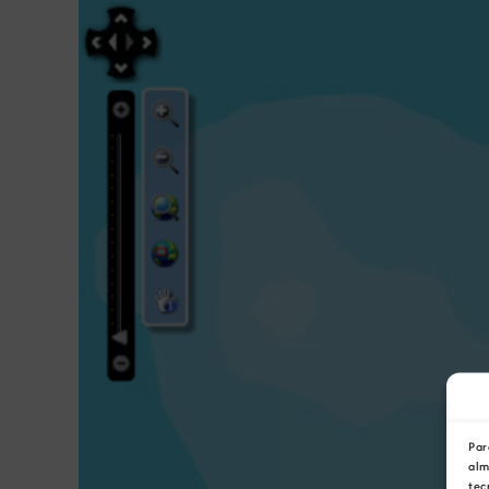
Par
alm
tec