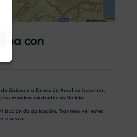
iona con
e Galicia e a Dirección Xeral de Industria,
itos mineiros existentes en Galicia.
lización da aplicación. Tras resolver estes
ste xoves.