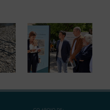
gura en
A COMG leva a Vigo a
posición
exposición ‘Tesouros da terra’
 terra’
CO APOIO DE: