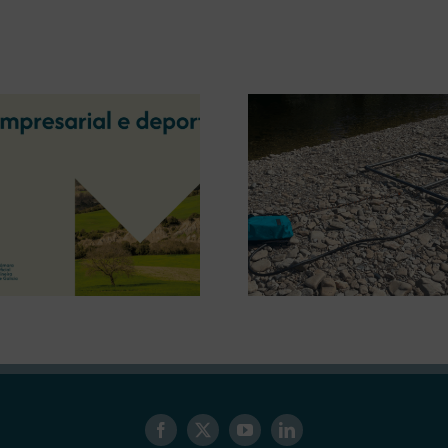
A OIPE e o CRETUS
presentan as últimas
A COMG inau
innovacións en restauración
Ourense a ex
ambiental para a minaría
‘Tesouros da
galega