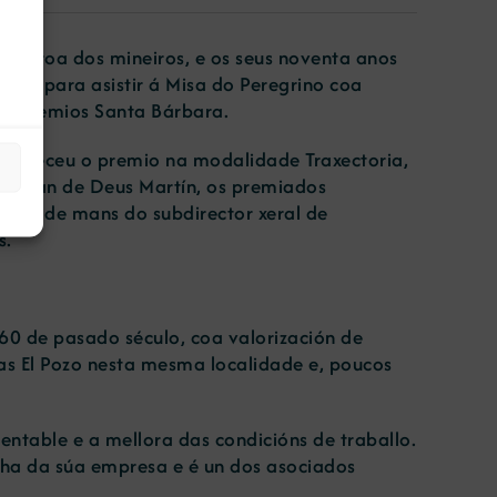
 patroa dos mineiros, e os seus noventa anos
ela para asistir á Misa do Peregrino coa
os Premios Santa Bárbara.
 mereceu o premio na modalidade Traxectoria,
e, Juan de Deus Martín, os premiados
tivos de mans do subdirector xeral de
s.
 60 de pasado século, coa valorización de
as El Pozo nesta mesma localidade e, poucos
ntable e a mellora das condicións de traballo.
cha da súa empresa e é un dos asociados