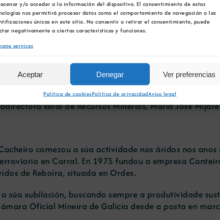
acenar y/o acceder a la información del dispositivo. El consentimiento de estas
nologías nos permitirá procesar datos como el comportamiento de navegación o las
ntificaciones únicas en este sitio. No consentir o retirar el consentimiento, puede
o pasado 3 de decembro a festividade de Santa Bárbara,
ctar negativamente a ciertas características y funciones.
l, a comunidade mineira de Galicia reuniuse en Compost
age services
xantar que acolleu tamén a entrega da novena edición d
 fundador da empresa de áridos Canteiras El Pozo, quen
Aceptar
Denegar
Ver preferencias
 premiada en Comunicación. Tras o discurso do president
rbara elaboradas por Sargadelos e os diplomas acredita
Política de cookies
Política de privacidad
Aviso legal
bdirectora xeral de Recursos Minerais, María José Mijare
s Cacheiro comezou a súa actividade nos áridos nos anos
ferroviario en Carral. En 1975 fundou a empresa Canteir
idos de Reboira, situada en Ordes.
súa xubilación, buscando sempre a produtividade suste
 Cámara Oficial Mineira de Galicia desde a posta en mar