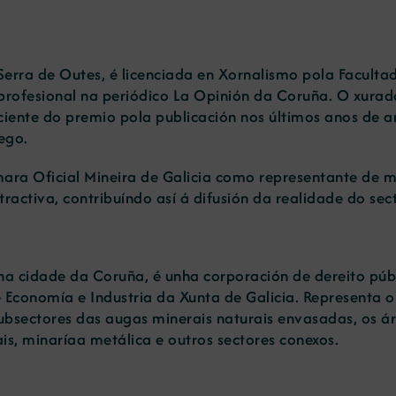
Serra de Outes, é licenciada en Xornalismo pola Facult
profesional na periódico La Opinión da Coruña. O xura
iente do premio pola publicación nos últimos anos de 
ego.
ámara Oficial Mineira de Galicia como representante de
ractiva, contribuíndo así á difusión da realidade do sec
 na cidade da Coruña, é unha corporación de dereito pú
 Economía e Industria da Xunta de Galicia. Representa o 
sectores das augas minerais naturais envasadas, os ári
iais, minaríaa metálica e outros sectores conexos.