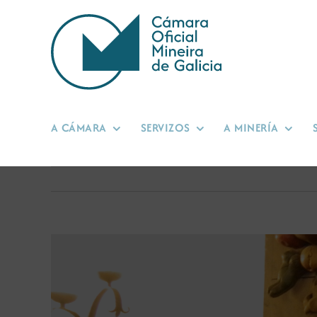
Skip
to
content
A CÁMARA
SERVIZOS
A MINERÍA
View
Larger
Image