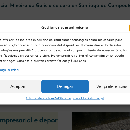
ial Mineira de Galicia celebra en Santiago de Composte
tedral de Santiago (Misa do peregrino)
Gestionar consentimiento
San Francisco (Campillo de San Francisco 3, Santiago 
San Francisco
a ofrecer las mejores experiencias, utilizamos tecnologías como las cookies para
bara 2011
acenar y/o acceder a la información del dispositivo. El consentimiento de estas
nologías nos permitirá procesar datos como el comportamiento de navegación o las
ntificaciones únicas en este sitio. No consentir o retirar el consentimiento, puede
 €, a abonar na conta do Banco Galego nº 0046-0008-4
ctar negativamente a ciertas características y funciones.
firmación de asistencia por teléfono ou correo electró
age services
an sinalado.
Aceptar
Denegar
Ver preferencias
Política de cookies
Política de privacidad
Aviso legal