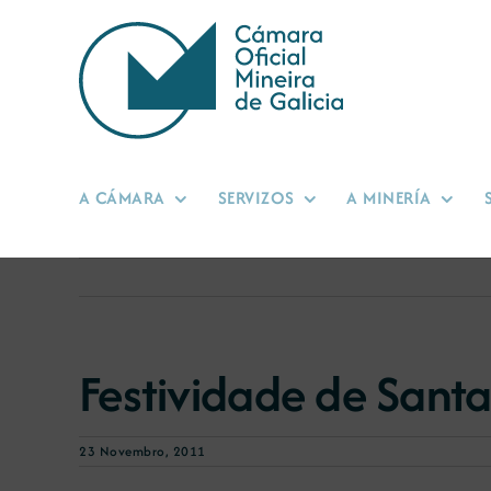
Skip
to
content
A CÁMARA
SERVIZOS
A MINERÍA
Festividade de Sant
23 Novembro, 2011