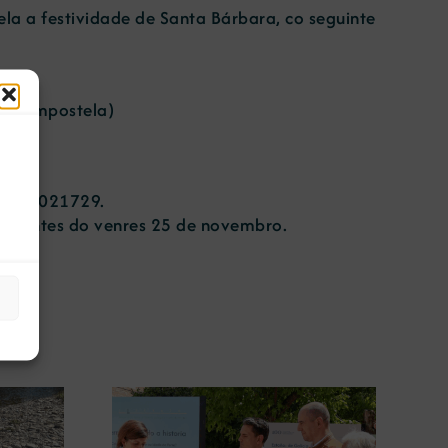
la a festividade de Santa Bárbara, co seguinte
de Compostela)
5-0000021729.
nico antes do venres 25 de novembro.