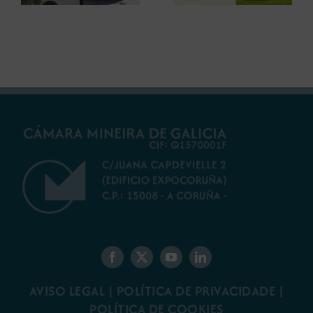
futuro do rural
ambiental para a
galego
minaría galega
AVISO LEGAL
|
POLÍTICA DE PRIVACIDADE
|
POLÍTICA DE COOKIES