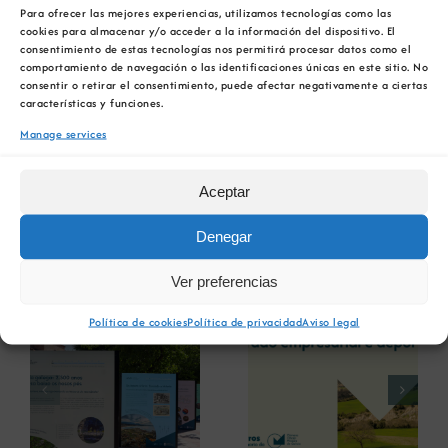
Para ofrecer las mejores experiencias, utilizamos tecnologías como las
O relatorio de Carmen Marchán está centrada
cookies para almacenar y/o acceder a la información del dispositivo. El
no Mapa de patrimonio mineiro de Galicia,
consentimiento de estas tecnologías nos permitirá procesar datos como el
comportamiento de navegación o las identificaciones únicas en este sitio. No
elaborado polo IGME; e a de Enrique Díaz
consentir o retirar el consentimiento, puede afectar negativamente a ciertas
Martínez no Proxecto Atlanterra, no que se
características y funciones.
enmarca o devandito mapa. Pola súa banda,
Manage services
Enrique Orche abordou o Plan nacional de
patrimonio industrial.
Aceptar
Accede directamente aos documentos
aquí
.
Denegar
Ver preferencias
Novas relacionadas
Política de cookies
Política de privacidad
Aviso legal
A COMG reúne a
A OIPE e o
dous líderes
CRETUS
a
empresarias con
presentan as
ón
motivo do seu
últimas
Centenario para
innovacións en
debater sobre o
restauración