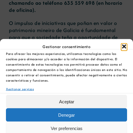
chamando ao teléfono 635 559 698 (en horario
de oficina).
O impulso de iniciativas que poñan en valor o
patrimonio mineiro de Galicia é fundamental
para que a sociedade teña a oportunidade de
coñecelo. Como explicou Irene Pérez, técnico da
Gestionar consentimiento
COMG e responsable da actividade, nunha
Para ofrecer las mejores experiencias, utilizamos tecnologías como las
entrevista
[parte 2 a partir do minuto 45:50
] no
cookies para almacenar y/o acceder a la información del dispositivo. El
consentimiento de estas tecnologías nos permitirá procesar datos como el
programa Voces de Lugo de Radio Voz, “
as
comportamiento de navegación o las identificaciones únicas en este sitio. No
Minas da Silvarosa foron as minas de ferro máis
consentir o retirar el consentimiento, puede afectar negativamente a ciertas
importantes que houbo a principios do século
características y funciones.
XX en Galicia, e incluso en España
. Se non
Xestionar servizos
coidamos e ensinamos o entorno desas zonas,
olvidámonos del, e foi o oficio de moitas
Aceptar
persoas que traballaron na mina anos atrás e
deron riqueza a zona da Mariña Lucense”.
Denegar
Neste sentido, Pérez destacou a gran
Ver preferencias