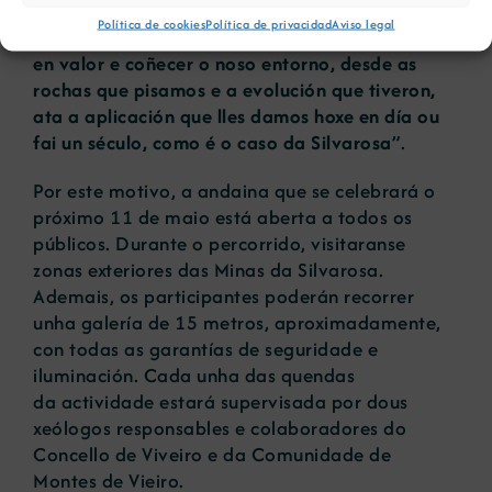
oportunidade que supón participar neste tipo de
Política de cookies
Política de privacidad
Aviso legal
excursións de divulgación xeolóxica para “
poñer
en valor e coñecer o noso entorno, desde as
rochas que pisamos e a evolución que tiveron,
ata a aplicación que lles damos hoxe en día ou
fai un século, como é o caso da Silvarosa
”.
Por este motivo, a andaina que se celebrará o
próximo 11 de maio está aberta a todos os
públicos. Durante o percorrido, visitaranse
zonas exteriores das Minas da Silvarosa.
Ademais, os participantes poderán recorrer
unha galería de 15 metros, aproximadamente,
con todas as garantías de seguridade e
iluminación. Cada unha das quendas
da actividade estará supervisada por dous
xeólogos responsables e colaboradores do
Concello de Viveiro e da Comunidade de
Montes de Vieiro.