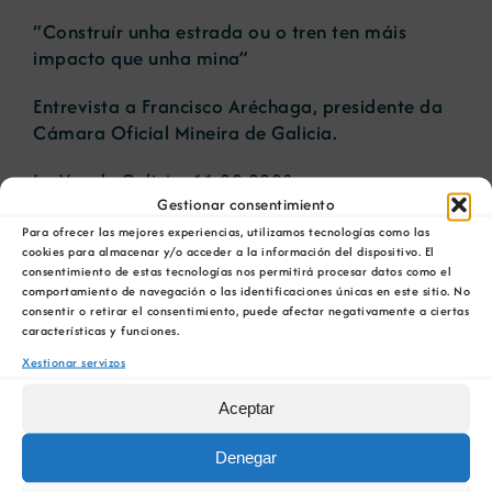
“Construír unha estrada ou o tren ten máis
impacto que unha mina”
Novas
Entrevista a Francisco Aréchaga, presidente da
Cámara Oficial Mineira de Galicia.
Portal de emprego
La Voz de Galicia, 11.02.2008
Gestionar consentimiento
Contacto
Para ofrecer las mejores experiencias, utilizamos tecnologías como las
cookies para almacenar y/o acceder a la información del dispositivo. El
Novas relacionadas
consentimiento de estas tecnologías nos permitirá procesar datos como el
comportamiento de navegación o las identificaciones únicas en este sitio. No
A COMG reúne a
A OIPE e o
consentir o retirar el consentimiento, puede afectar negativamente a ciertas
dous líderes
CRETUS
características y funciones.
a
empresarias con
presentan as
Xestionar servizos
ón
motivo do seu
últimas
Centenario para
innovacións en
Aceptar
debater sobre o
restauración
futuro do rural
ambiental para a
Denegar
galego
minaría galega