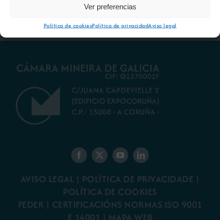
Ver preferencias
Política de cookies
Política de privacidad
Aviso legal
AVISO LEGAL
|
POLÍTICA DE PRIVACIDADE
|
POLÍTICA DE COOKIES
FEDER
|
CERTIFICACIÓNS NORMAS ISO 9001
E 14001
| MAPA WEB