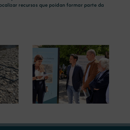
localizar recursos que poidan formar parte da
gura en
A COMG leva a Vigo a
posición
exposición ‘Tesouros da terra’
 terra’