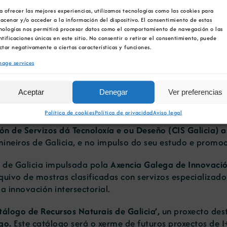
a ofrecer las mejores experiencias, utilizamos tecnologías como las cookies para
acenar y/o acceder a la información del dispositivo. El consentimiento de estas
nologías nos permitirá procesar datos como el comportamiento de navegación o las
en avanzando no ‘Catá
ntificaciones únicas en este sitio. No consentir o retirar el consentimiento, puede
ctar negativamente a ciertas características y funciones.
age services
Aceptar
Denegar
Ver preferencias
Política de cookies
Política de privacidad
Aviso legal
n de Servizos dá Tecnoloxía e ou Deseño (CIS Galicia) 
ineiros de Galicia, e no impulso do seu estudo e promoc
a de Galicia impulsada pola
Axencia Galega de Innovaci
ivo de mostras clasificadas con servizos especializados 
a innovación intersectorial.
álogo de Recursos Naturais de Galicia’,
un proxecto des
ego.
Este catálogo será o xerme de futuros proxectos de