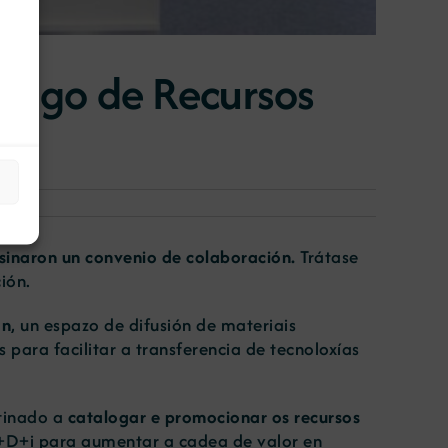
logo de Recursos
asinaron un convenio de colaboración.
Trátase
ión.
ón
, un espazo de difusión de materiais
para facilitar a transferencia de tecnoloxías
tinado a
catalogar e promocionar os recursos
 I+D+i para aumentar a cadea de valor en