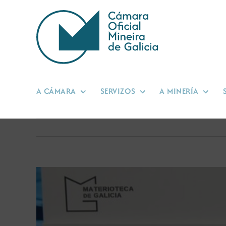
Skip
to
content
A CÁMARA
SERVIZOS
A MINERÍA
View
Larger
Image