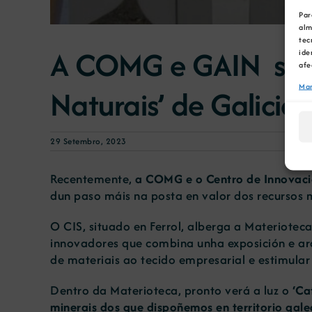
Par
alm
tec
A COMG e GAIN segu
ide
afe
Man
Naturais’ de Galicia
29 Setembro, 2023
Recentemente,
a COMG e o Centro de Innovació
dun paso máis na posta en valor dos recursos m
O CIS, situado en Ferrol, alberga a Materiotec
innovadores que combina unha exposición e arqu
de materiais ao tecido empresarial e estimular 
Dentro da Materioteca, pronto verá a luz o
‘Cat
minerais dos que dispoñemos en territorio gal