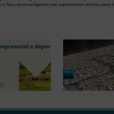
e o foco na investigación nas explotacións activas para 
A OIPE e o CRETUS
presentan as últimas
A COMG inau
innovacións en restauración
Ourense a ex
ambiental para a minaría
‘Tesouros da
galega