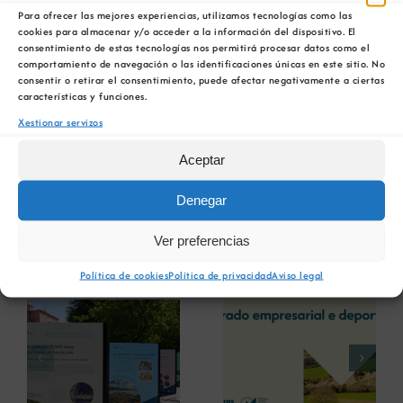
No transcurso da sesión fíxose un repaso ás
Para ofrecer las mejores experiencias, utilizamos tecnologías como las
actividades realizadas durante o ano 2014 e
cookies para almacenar y/o acceder a la información del dispositivo. El
consentimiento de estas tecnologías nos permitirá procesar datos como el
tratáronse os diferentes proxectos que se van a
comportamiento de navegación o las identificaciones únicas en este sitio. No
levar a cabo ao longo deste exercicio para
consentir o retirar el consentimiento, puede afectar negativamente a ciertas
poñer en valor o sector termal galego no campo
características y funciones.
nacional e tamén no mercado internacional.
Xestionar servizos
A Asociación naceu en 1985 e na actualidade
Aceptar
está integrada por un total de 19 balnearios das
catro provincias.
Denegar
Ver preferencias
Novas relacionadas
Política de cookies
Política de privacidad
Aviso legal
A COMG reúne a
A OIPE e o
dous líderes
CRETUS
a
empresarias con
presentan as
ón
motivo do seu
últimas
Centenario para
innovacións en