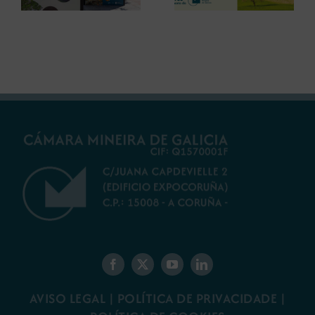
debater sobre o
restauración
futuro do rural
ambiental para a
galego
minaría galega
AVISO LEGAL
|
POLÍTICA DE PRIVACIDADE
|